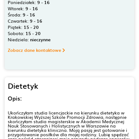
Poniedziałek:
9 - 16
Wtorek:
9 - 16
Środa:
9 - 16
Czwartek:
9 - 16
Piątek:
15 - 20
Sobota:
15 - 20
Niedziela:
nieczynne
Zobacz dane kontaktowe
Dietetyk
Opis:
Ukończyłam studia licencjackie na kierunku dietetyka w
Krakowskiej Wyższej Szkole Promocji Zdrowia, następnie
skończyłam studia magisterskie w Akademii Medycznej
Nauk Stosowanych i Holistycznych w Warszawie na
kierunku dietetyka kliniczna. Moją pasją jest gotowanie i
przygotowanie posiłków dla mojej rodziny. Lubię spędzać
czas pośród otaczającej mnie przyrody podczas spacerów,