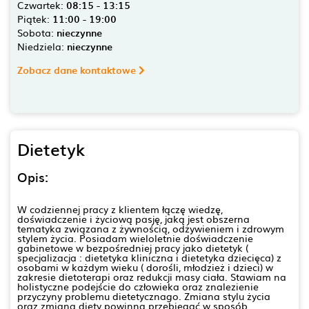
Czwartek:
08:15 - 13:15
Piątek:
11:00 - 19:00
Sobota:
nieczynne
Niedziela:
nieczynne
Zobacz dane kontaktowe
Dietetyk
Opis:
W codziennej pracy z klientem łączę wiedzę,
doświadczenie i życiową pasję, jaką jest obszerna
tematyka związana z żywnością, odżywieniem i zdrowym
stylem życia. Posiadam wieloletnie doświadczenie
gabinetowe w bezpośredniej pracy jako dietetyk (
specjalizacja : dietetyka kliniczna i dietetyka dziecięca) z
osobami w każdym wieku ( dorośli, młodzież i dzieci) w
zakresie dietoterapi oraz redukcji masy ciała. Stawiam na
holistyczne podejście do człowieka oraz znalezienie
przyczyny problemu dietetycznago. Zmiana stylu życia
oraz zmiana diety powinna przebiegać w sposób