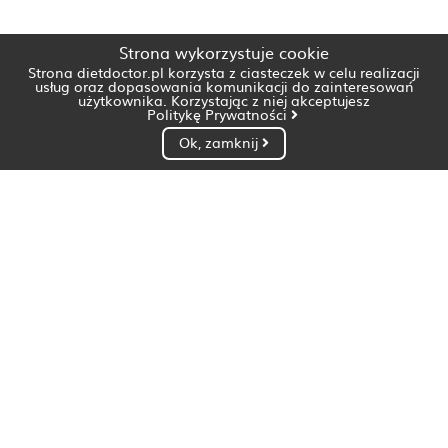
Strona wykorzystuje cookie
Strona dietdoctor.pl korzysta z ciasteczek w celu realizacji
usług oraz dopasowania komunikacji do zainteresowań
użytkownika. Korzystając z niej akceptujesz
Politykę Prywatności
Ok, zamknij
Dietetyk Białystok
Dietetyk Bydgoszcz
Dietetyk Gdańsk
Dietetyk Gorzów Wielkopolski