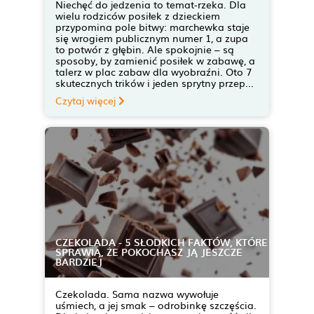
Niechęć do jedzenia to temat-rzeka. Dla
wielu rodziców posiłek z dzieckiem
przypomina pole bitwy: marchewka staje
się wrogiem publicznym numer 1, a zupa
to potwór z głębin. Ale spokojnie – są
sposoby, by zamienić posiłek w zabawę, a
talerz w plac zabaw dla wyobraźni. Oto 7
skutecznych trików i jeden sprytny przep...
Czytaj więcej
CZEKOLADA - 5 SŁODKICH FAKTÓW, KTÓRE
SPRAWIĄ, ŻE POKOCHASZ JĄ JESZCZE
BARDZIEJ
Czekolada. Sama nazwa wywołuje
uśmiech, a jej smak – odrobinkę szczęścia.