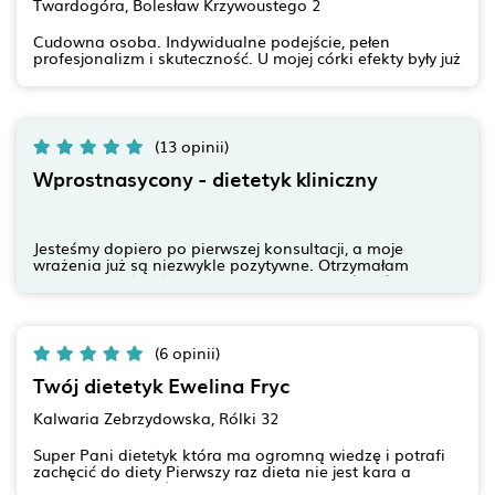
Twardogóra, Bolesław Krzywoustego 2
Cudowna osoba. Indywidualne podejście, pełen
profesjonalizm i skuteczność. U mojej córki efekty były już
widoczne po pierwszym miesiącu . Łącznie Wiki schudła
prawie 18 kg. w ciągu 7 miesięcy. Dodam że córka ma 15
lat i obawy były duże czy podoła. Jesteśmy bardzo
zadowolone z efektów i z całego serducha ❤️polecamy
Panią Elizę .
(13 opinii)
Wprostnasycony - dietetyk kliniczny
Jesteśmy dopiero po pierwszej konsultacji, a moje
wrażenia już są niezwykle pozytywne. Otrzymałam
bardzo dużo konkretnych informacji i wyjaśnień
dotyczących kwestii, na które wcześniej nikt nie zwrócił
mojej uwagi. Wszystko zostało przedstawione w jasny i
zrozumiały sposób, a podczas całej rozmowy czułam się
naprawdę wysłuchana i zaopiekowana. Od razu można
(6 opinii)
zauważyć ogromną wiedzę, profesjonalizm oraz
indywidualne podejście. Nie miałam poczucia, że jestem
Twój dietetyk Ewelina Fryc
po prostu jedną z wielu osób – wręcz przeciwnie, czułam
szczere zaangażowanie i chęć dopasowania dalszego
Kalwaria Zebrzydowska, Rólki 32
działania właśnie do mnie, mojego zdrowia,
samopoczucia, potrzeb i dotychczasowych doświadczeń.
Super Pani dietetyk która ma ogromną wiedzę i potrafi
Konsultacja przebiegła w bardzo przyjaznej atmosferze,
zachęcić do diety Pierwszy raz dieta nie jest kara a
bez oceniania i narzucania nierealnych rozwiązań. Przed
powodem do spróbowania nowych potraw. Teraz na