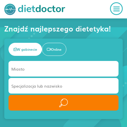
Znajdź najlepszego dietetyka!
W gabinecie
Online