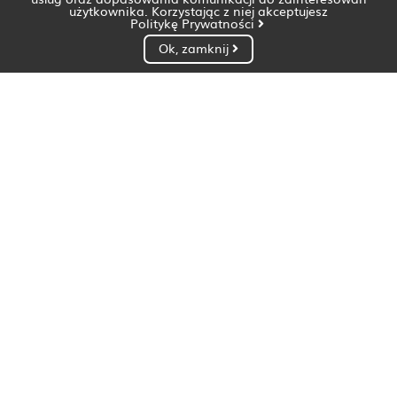
użytkownika. Korzystając z niej akceptujesz
Politykę Prywatności
Ok, zamknij
Dietetyk Białystok
Dietetyk Bydgoszcz
Dietetyk Gdańsk
Dietetyk Gorzów Wielkopolski
Dietetyk Katowice
Dietetyk Kielce