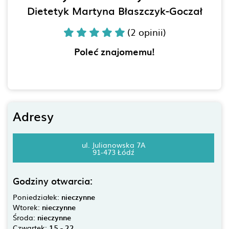
Dietetyk Martyna Błaszczyk-Goczał
(2 opinii)
Poleć znajomemu!
Adresy
ul. Julianowska 7A
91-473 Łódź
Godziny otwarcia:
Poniedziałek:
nieczynne
Wtorek:
nieczynne
Środa:
nieczynne
Czwartek:
15 - 22