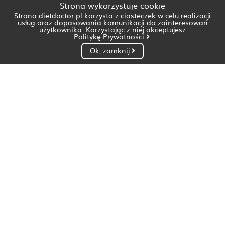
Strona wykorzystuje cookie
Strona dietdoctor.pl korzysta z ciasteczek w celu realizacji
usług oraz dopasowania komunikacji do zainteresowań
użytkownika. Korzystając z niej akceptujesz
Politykę Prywatności
Ok, zamknij
Dietetyk Białystok
Dietetyk Bydgoszcz
Dietetyk Gdańsk
Dietetyk Gorzów Wielkopolski
Dietetyk Katowice