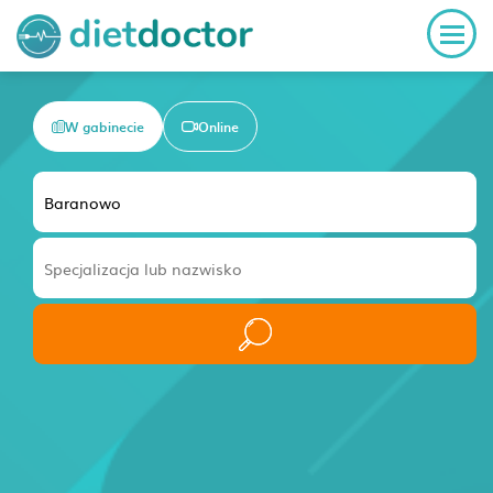
W gabinecie
Online