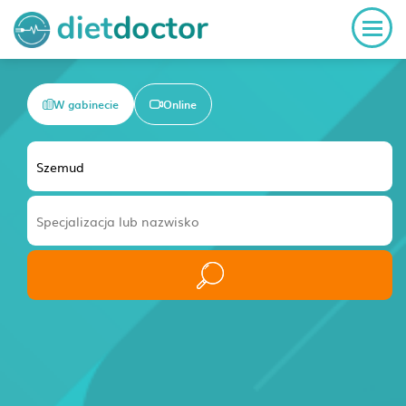
W gabinecie
Online