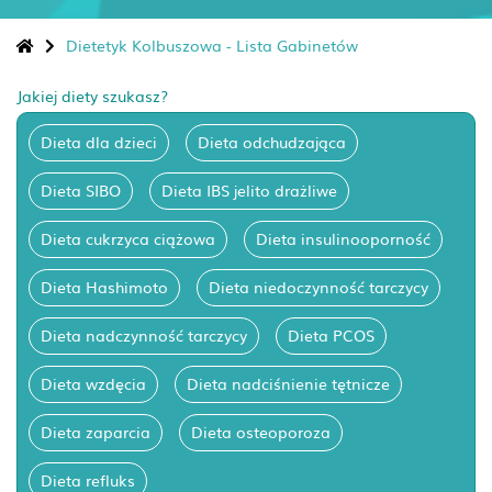
Dietetyk Kolbuszowa - Lista Gabinetów
Jakiej diety szukasz?
Dieta dla dzieci
Dieta odchudzająca
Dieta SIBO
Dieta IBS jelito drażliwe
Dieta cukrzyca ciążowa
Dieta insulinooporność
Dieta Hashimoto
Dieta niedoczynność tarczycy
Dieta nadczynność tarczycy
Dieta PCOS
Dieta wzdęcia
Dieta nadciśnienie tętnicze
Dieta zaparcia
Dieta osteoporoza
Dieta refluks