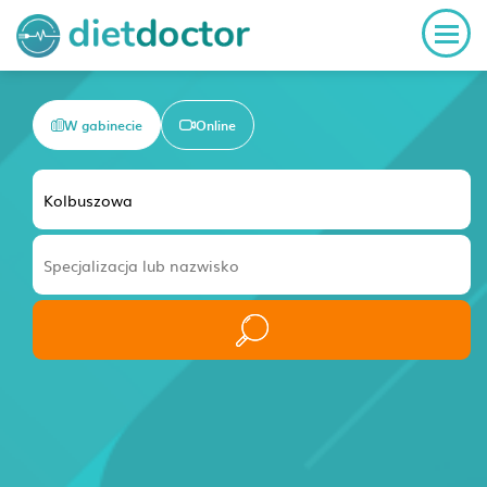
W gabinecie
Online