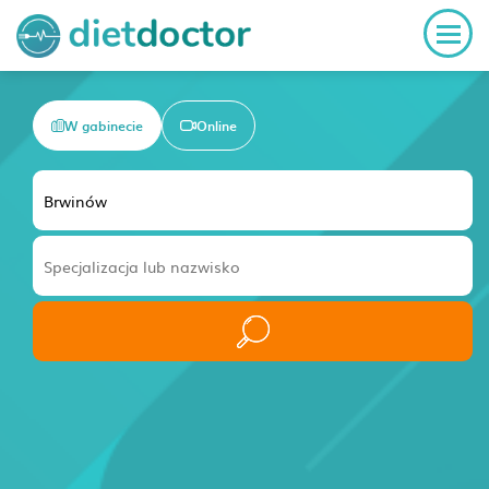
W gabinecie
Online