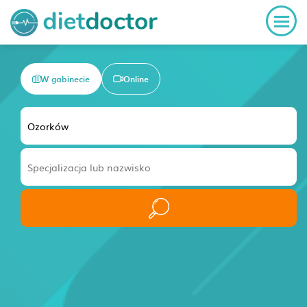
W gabinecie
Online