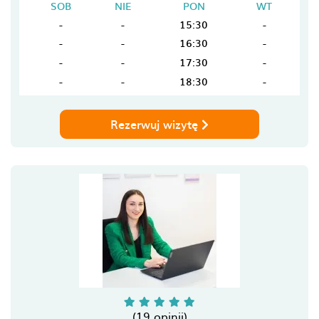
SOB
NIE
PON
WT
-
-
15:30
-
-
-
16:30
-
-
-
17:30
-
-
-
18:30
-
Rezerwuj wizytę
(19 opinii)