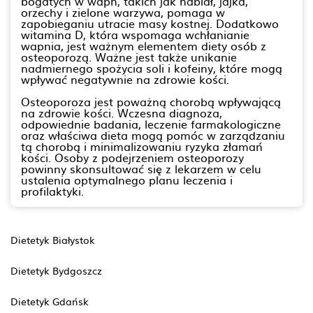
bogatych w wapń, takich jak nabiał, jajka,
orzechy i zielone warzywa, pomaga w
zapobieganiu utracie masy kostnej. Dodatkowo
witamina D, która wspomaga wchłanianie
wapnia, jest ważnym elementem diety osób z
osteoporozą. Ważne jest także unikanie
nadmiernego spożycia soli i kofeiny, które mogą
wpływać negatywnie na zdrowie kości.
Osteoporoza jest poważną chorobą wpływającą
na zdrowie kości. Wczesna diagnoza,
odpowiednie badania, leczenie farmakologiczne
oraz właściwa dieta mogą pomóc w zarządzaniu
tą chorobą i minimalizowaniu ryzyka złamań
kości. Osoby z podejrzeniem osteoporozy
powinny skonsultować się z lekarzem w celu
ustalenia optymalnego planu leczenia i
profilaktyki.
Dietetyk Białystok
Dietetyk Bydgoszcz
Dietetyk Gdańsk