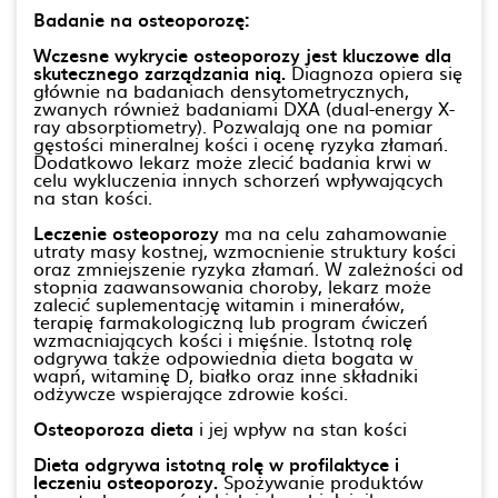
Badanie na osteoporozę:
Wczesne wykrycie osteoporozy jest kluczowe dla
skutecznego zarządzania nią.
Diagnoza opiera się
głównie na badaniach densytometrycznych,
zwanych również badaniami DXA (dual-energy X-
ray absorptiometry). Pozwalają one na pomiar
gęstości mineralnej kości i ocenę ryzyka złamań.
Dodatkowo lekarz może zlecić badania krwi w
celu wykluczenia innych schorzeń wpływających
na stan kości.
Leczenie osteoporozy
ma na celu zahamowanie
utraty masy kostnej, wzmocnienie struktury kości
oraz zmniejszenie ryzyka złamań. W zależności od
stopnia zaawansowania choroby, lekarz może
zalecić suplementację witamin i minerałów,
terapię farmakologiczną lub program ćwiczeń
wzmacniających kości i mięśnie. Istotną rolę
odgrywa także odpowiednia dieta bogata w
wapń, witaminę D, białko oraz inne składniki
odżywcze wspierające zdrowie kości.
Osteoporoza dieta
i jej wpływ na stan kości
Dieta odgrywa istotną rolę w profilaktyce i
leczeniu osteoporozy.
Spożywanie produktów