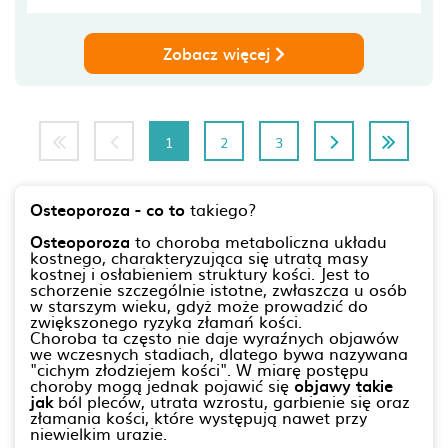
Zobacz więcej
1
2
3
Osteoporoza - co to
takiego?
Osteoporoza
to choroba metaboliczna układu
kostnego, charakteryzująca się utratą masy
kostnej i osłabieniem struktury kości. Jest to
schorzenie szczególnie istotne, zwłaszcza u osób
w starszym wieku, gdyż może prowadzić do
zwiększonego ryzyka złamań kości.
Choroba ta często nie daje wyraźnych objawów
we wczesnych stadiach, dlatego bywa nazywana
"cichym złodziejem kości". W miarę postępu
choroby mogą jednak pojawić się
objawy takie
jak
ból pleców, utrata wzrostu, garbienie się oraz
złamania kości, które występują nawet przy
niewielkim urazie.