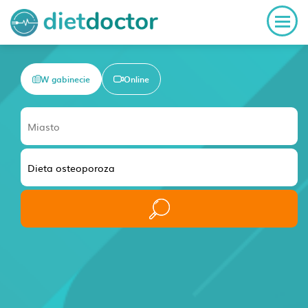
W gabinecie
Online