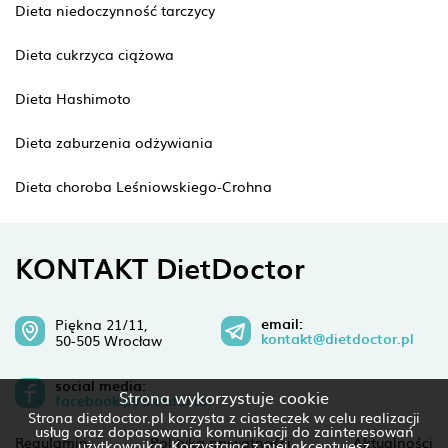
Dieta niedoczynność tarczycy
Dieta cukrzyca ciążowa
Dieta Hashimoto
Dieta zaburzenia odżywiania
Dieta choroba Leśniowskiego-Crohna
KONTAKT DietDoctor
email:
Piękna 21/11,
kontakt@dietdoctor.pl
50-505 Wrocław
social media:
Strona wykorzystuje cookie
facebook.pl/dietdoctor
Strona dietdoctor.pl korzysta z ciasteczek w celu realizacji
usług oraz dopasowania komunikacji do zainteresowań
Regulamin
Polityka prywatności
Aktualności
użytkownika. Korzystając z niej akceptujesz