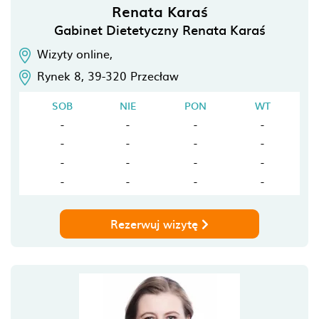
Renata Karaś
Gabinet Dietetyczny Renata Karaś
Wizyty online,
Rynek 8,
39-320
Przecław
SOB
NIE
PON
WT
-
-
-
-
-
-
-
-
-
-
-
-
-
-
-
-
Rezerwuj wizytę