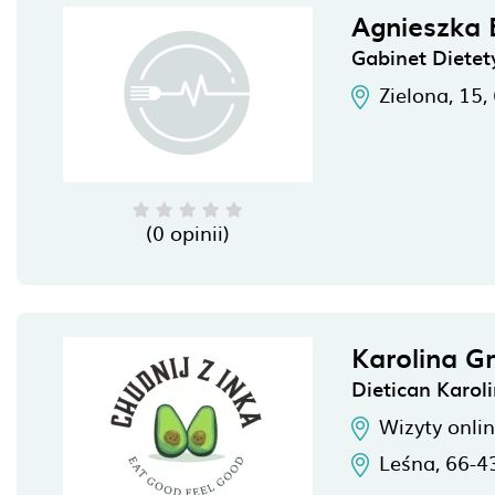
Agnieszka 
Gabinet Dietet
Zielona, 15,
(0 opinii)
Karolina G
Dietican Karol
Wizyty onli
Leśna,
66-4