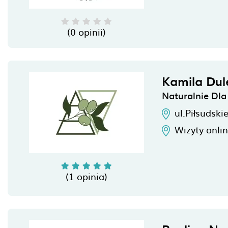
(0 opinii)
Kamila Du
Naturalnie Dl
ul.Piłsudski
Wizyty onli
(1 opinia)