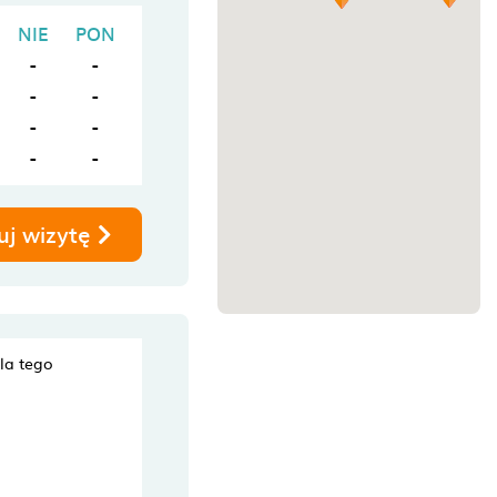
NIE
PON
-
-
-
-
-
-
-
-
uj wizytę
dla tego