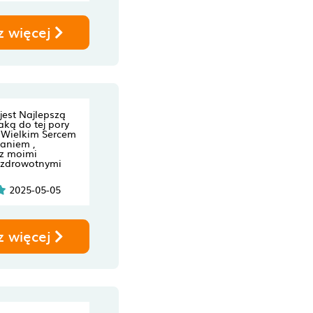
z więcej
jest Najlepszą
aką do tej pory
 Wielkim Sercem
aniem ,
z moimi
 zdrowotnymi
2025-05-05
z więcej