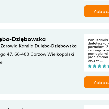
Zobac
lęba-Dziębowska
Pani Kamila 
dietetyczką j
a Zdrowia Kamila Dulęba-Dziębowska
poznałam. Z
i zaangażow
ego 47,
66-400
Gorzów Wielkopolski
pomogła mi 
problemami
oraz w ...
ne
Zobac