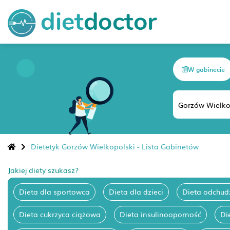
W gabinecie
Dietetyk Gorzów Wielkopolski - Lista Gabinetów
Jakiej diety szukasz?
Dieta dla sportowca
Dieta dla dzieci
Dieta odchud
Dieta cukrzyca ciążowa
Dieta insulinooporność
Di