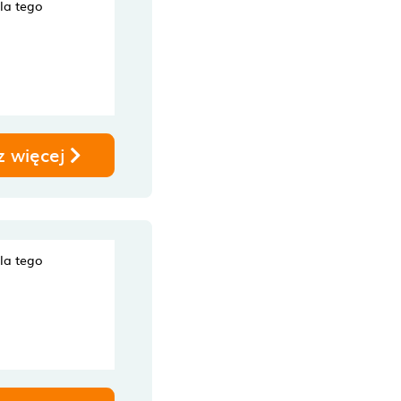
dla tego
z więcej
dla tego