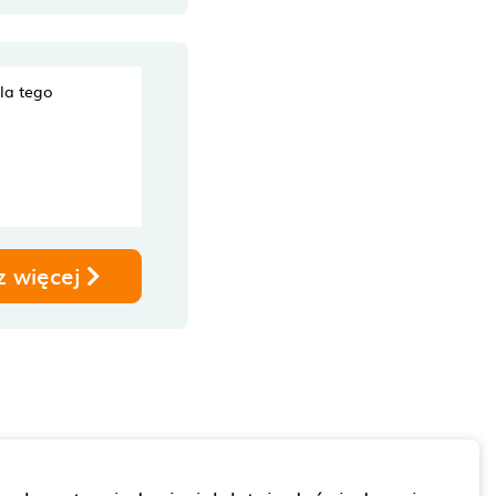
dla tego
z więcej