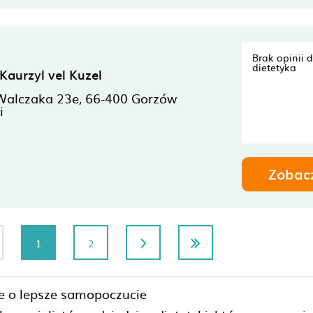
Brak opinii 
dietetyka
Kaurzyl vel Kuzel
Walczaka 23e,
66-400
Gorzów
i
Zobac
1
2
e o lepsze samopoczucie