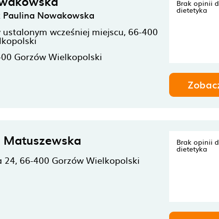
owakowska
Brak opinii 
dietetyka
k Paulina Nowakowska
 ustalonym wcześniej miejscu,
66-400
kopolski
400
Gorzów Wielkopolski
Zobac
a Matuszewska
Brak opinii 
dietetyka
 24,
66-400
Gorzów Wielkopolski