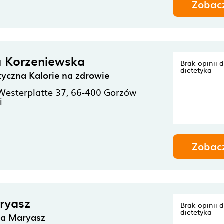
Zobac
a Korzeniewska
Brak opinii 
dietetyka
tyczna Kalorie na zdrowie
esterplatte 37,
66-400
Gorzów
i
Zobac
ryasz
Brak opinii 
dietetyka
ia Maryasz