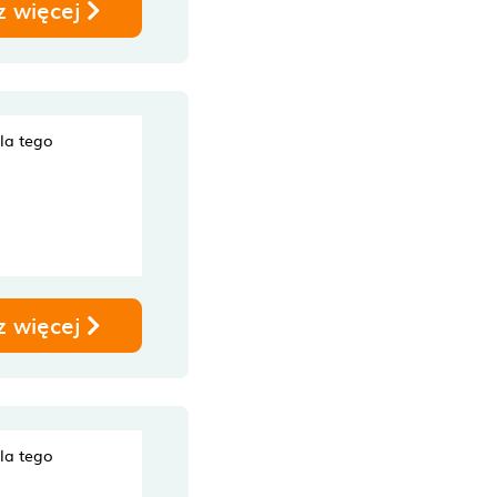
z więcej
dla tego
z więcej
dla tego