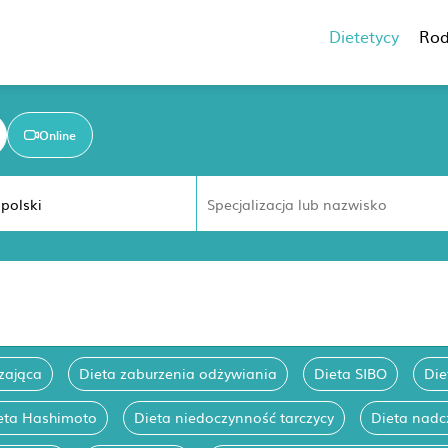
Dietetycy
Rod
Online
zająca
Dieta zaburzenia odżywiania
Dieta SIBO
Die
eta Hashimoto
Dieta niedoczynność tarczycy
Dieta nadc