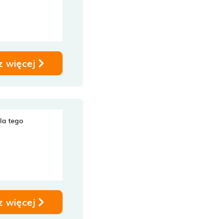
z więcej
dla tego
z więcej