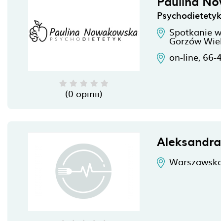
Paulina N
Psychodietety
Spotkanie w
Gorzów Wiel
on-line,
66-
(0 opinii)
Aleksandr
Warszawska