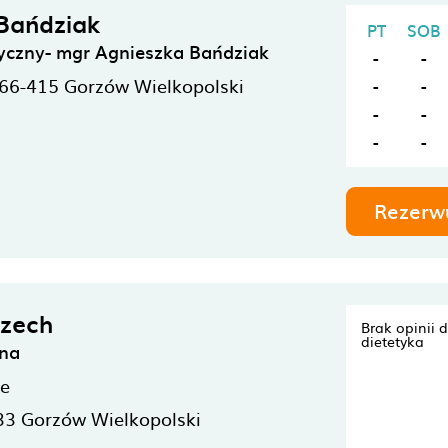
Bańdziak
PT
SOB
yczny- mgr Agnieszka Bańdziak
-
-
66-415
Gorzów Wielkopolski
-
-
-
-
-
-
Rezerw
rzech
Brak opinii 
dietetyka
ina
ne
33
Gorzów Wielkopolski