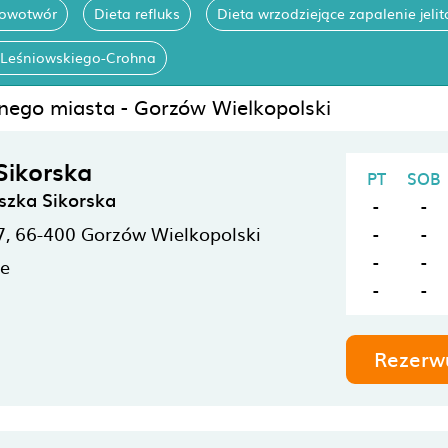
nowotwór
Dieta refluks
Dieta wrzodziejące zapalenie jeli
 Leśniowskiego-Crohna
anego miasta - Gorzów Wielkopolski
Sikorska
PT
SOB
szka Sikorska
-
-
7,
66-400
Gorzów Wielkopolski
-
-
-
-
ne
-
-
Rezerw