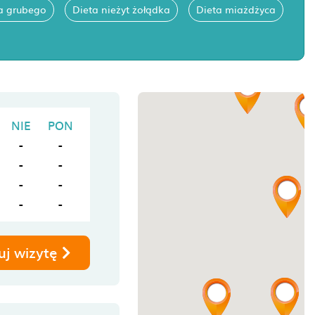
ta grubego
Dieta nieżyt żołądka
Dieta miażdżyca
NIE
PON
-
-
-
-
-
-
-
-
uj wizytę