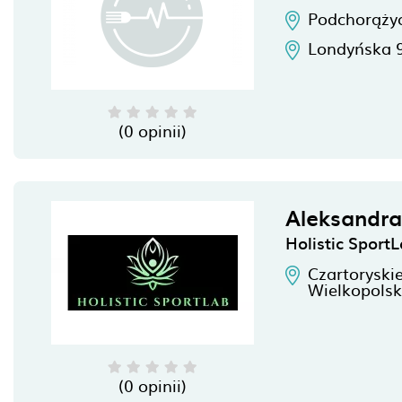
Podchorąży
Londyńska 
(0 opinii)
Aleksandra
Holistic Sport
Czartoryski
Wielkopolsk
(0 opinii)