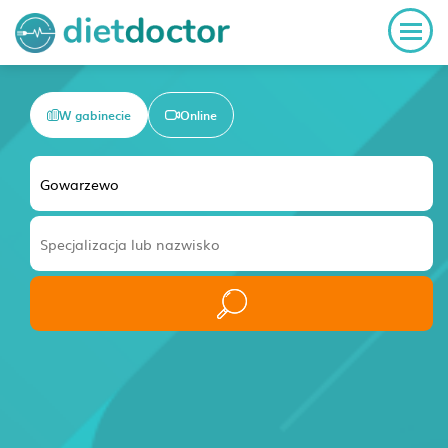
W gabinecie
Online