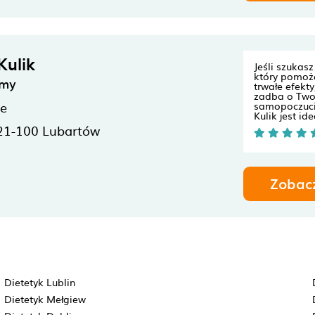
Kulik
Jeśli szukasz
który pomoż
emy
trwałe efekty
zadba o Two
ne
samopoczuci
Kulik jest id
21-100
Lubartów
Zobac
Dietetyk Lublin
Dietetyk Mełgiew