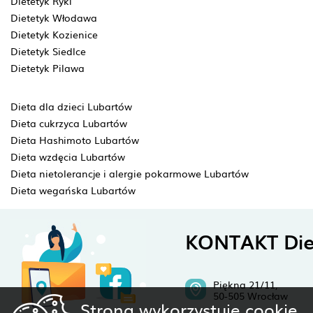
Dietetyk Ryki
Dietetyk Włodawa
Dietetyk Kozienice
Dietetyk Siedlce
Dietetyk Pilawa
Dieta dla dzieci Lubartów
Dieta cukrzyca Lubartów
Dieta Hashimoto Lubartów
Dieta wzdęcia Lubartów
Dieta nietolerancje i alergie pokarmowe Lubartów
Dieta wegańska Lubartów
KONTAKT Die
Piękna 21/11,
50-505 Wrocław
Strona wykorzystuje cookie