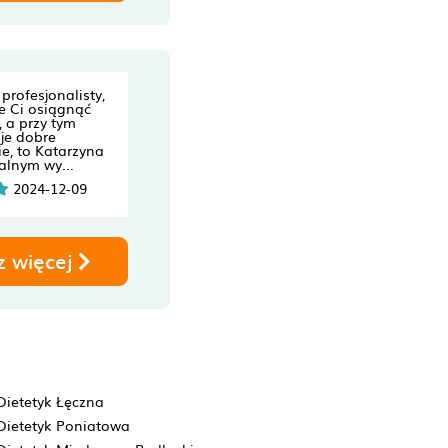
 profesjonalisty,
e Ci osiągnąć
, a przy tym
je dobre
e, to Katarzyna
ealnym wy...
2024-12-09
z więcej
Dietetyk Łęczna
Dietetyk Poniatowa