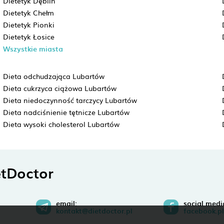
Dietetyk Dęblin
Dietetyk Chełm
Dietetyk Pionki
Dietetyk Łosice
Wszystkie miasta
Dieta odchudzająca Lubartów
Dieta cukrzyca ciążowa Lubartów
Dieta niedoczynność tarczycy Lubartów
Dieta nadciśnienie tętnicze Lubartów
Dieta wysoki cholesterol Lubartów
tDoctor
email:
social medi
kontakt@dietdoctor.pl
facebook.pl