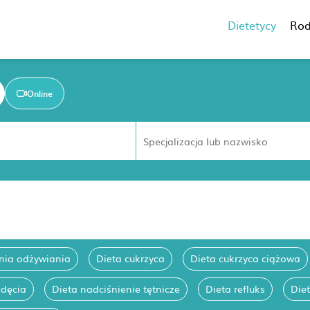
Dietetycy
Rod
Online
nia odżywiania
Dieta cukrzyca
Dieta cukrzyca ciążowa
zdęcia
Dieta nadciśnienie tętnicze
Dieta refluks
Diet