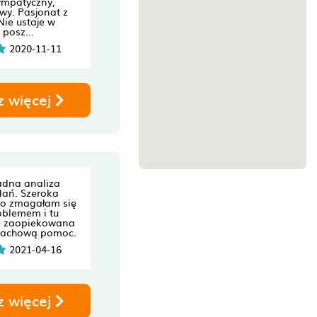
ympatyczny,
liwy. Pasjonat z
 Nie ustaje w
 posz...
2020-11-11
z więcej
adna analiza
ań. Szeroka
go zmagałam się
oblemem i tu
ę zaopiekowana
 fachową pomoc.
2021-04-16
z więcej