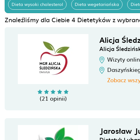
Dieta wysoki cholesterol
Dieta wegetariańska
Die
Znaleźliśmy dla Ciebie 4 Dietetyków z wybra
Alicja Śled
Alicja Śledziń
Wizyty onli
Daszyńskie
Zobacz wszy
(21 opinii)
Jarosław J
Dietetyk Lubar