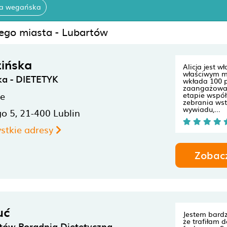
ta wegańska
nego miasta - Lubartów
zińska
Alicja jest 
właściwym mi
ska - DIETETYK
wkłada 100 
zaangażowa
ne
etapie współ
zebrania ws
wywiadu,...
go 5,
21-400
Lublin
stkie adresy
Zobac
uć
Jestem bard
że trafiłam
tów Poradnia Dietetyczna