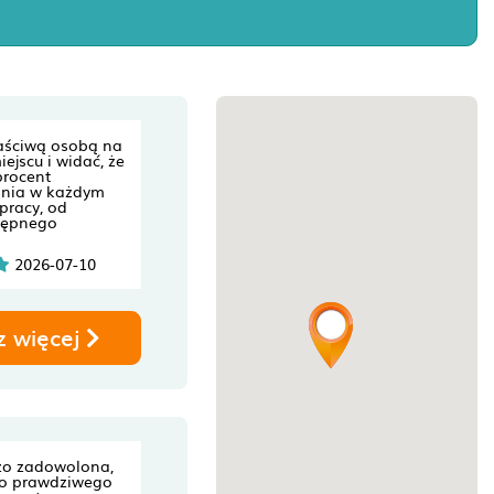
właściwą osobą na
ejscu i widać, że
procent
nia w każdym
pracy, od
tępnego
2026-07-10
z więcej
zo zadowolona,
 do prawdziwego