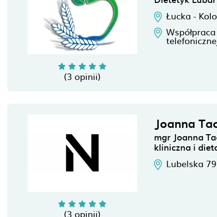
Łucka - Kol
Współpraca
telefoniczne
(3 opinii)
Joanna Tac
mgr Joanna Tac
kliniczna i die
Lubelska 79/
(3 opinii)