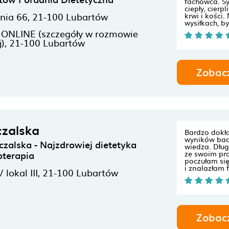
fachowca. S
ciepły, cierp
onia 66,
21-100
Lubartów
krwi i kości.
wysiłkach, by
 ONLINE (szczegóły w rozmowie
j),
21-100
Lubartów
Zobac
zalska
Bardzo dokł
wyników bad
zalska - Najzdrowiej dietetyka
wiedza. Dłu
toterapia
ze swoim pr
poczułam si
i znalazłam
 lokal III,
21-100
Lubartów
Zobac