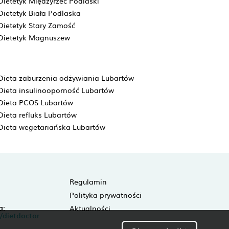
Dietetyk Międzyrzec Podlaski
Dietetyk Biała Podlaska
Dietetyk Stary Zamość
Dietetyk Magnuszew
Dieta zaburzenia odżywiania Lubartów
Dieta insulinooporność Lubartów
Dieta PCOS Lubartów
Dieta refluks Lubartów
Dieta wegetariańska Lubartów
Regulamin
Polityka prywatności
a:
Aktualności
/dietdoctor