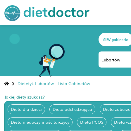
W gabinecie
Dietetyk Lubartów - Lista Gabinetów
Jakiej diety szukasz?
Dieta dla dzieci
Dieta odchudzająca
Dieta zaburze
Dieta niedoczynność tarczycy
Dieta PCOS
Dieta w