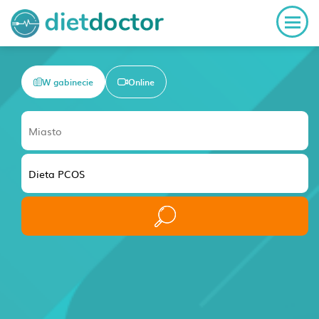
W gabinecie
Online