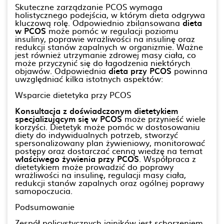
Skuteczne zarządzanie PCOS wymaga
holistycznego podejścia, w którym dieta odgrywa
kluczową rolę. Odpowiednio zbilansowana
dieta
w PCOS
może pomóc w regulacji poziomu
insuliny, poprawie wrażliwości na insulinę oraz
redukcji stanów zapalnych w organizmie. Ważne
jest również utrzymanie zdrowej masy ciała, co
może przyczynić się do łagodzenia niektórych
objawów. Odpowiednia
dieta przy PCOS
powinna
uwzględniać kilka istotnych aspektów:
Wsparcie dietetyka przy PCOS
Konsultacja z doświadczonym dietetykiem
specjalizującym się w PCOS
może przynieść wiele
korzyści. Dietetyk może pomóc w dostosowaniu
diety do indywidualnych potrzeb, stworzyć
spersonalizowany plan żywieniowy, monitorować
postępy oraz dostarczać cenną wiedzę na temat
właściwego żywienia przy PCOS
. Współpraca z
dietetykiem może prowadzić do poprawy
wrażliwości na insulinę, regulacji masy ciała,
redukcji stanów zapalnych oraz ogólnej poprawy
samopoczucia.
Podsumowanie
Zespół policystycznych jajników jest schorzeniem