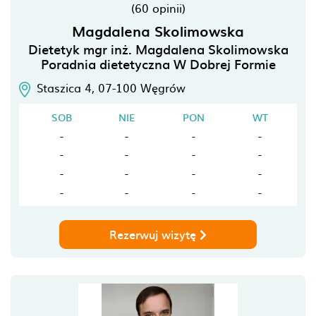
(60 opinii)
Magdalena Skolimowska
Dietetyk mgr inż. Magdalena Skolimowska
Poradnia dietetyczna W Dobrej Formie
Staszica 4,
07-100
Węgrów
SOB
NIE
PON
WT
-
-
-
-
-
-
-
-
-
-
-
-
-
-
-
-
Rezerwuj wizytę