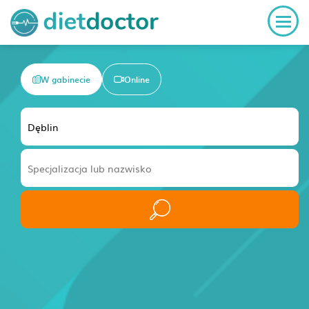
W gabinecie
Online