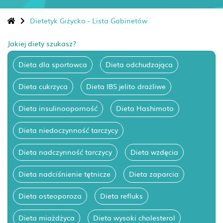
Dietetyk Giżycko - Lista Gabinetów
Jakiej diety szukasz?
Dieta dla sportowca
Dieta odchudzająca
Dieta cukrzyca
Dieta IBS jelito drażliwe
Dieta insulinooporność
Dieta Hashimoto
Dieta niedoczynność tarczycy
Dieta nadczynność tarczycy
Dieta wzdęcia
Dieta nadciśnienie tętnicze
Dieta zaparcia
Dieta osteoporoza
Dieta refluks
Dieta miażdżyca
Dieta wysoki cholesterol