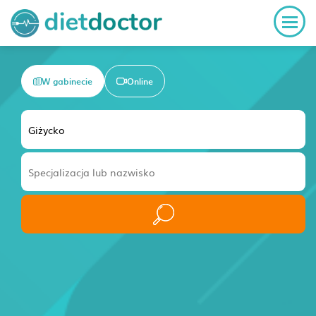
W gabinecie
Online