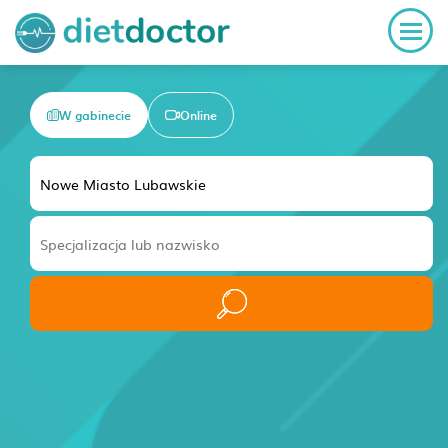
W gabinecie
Online