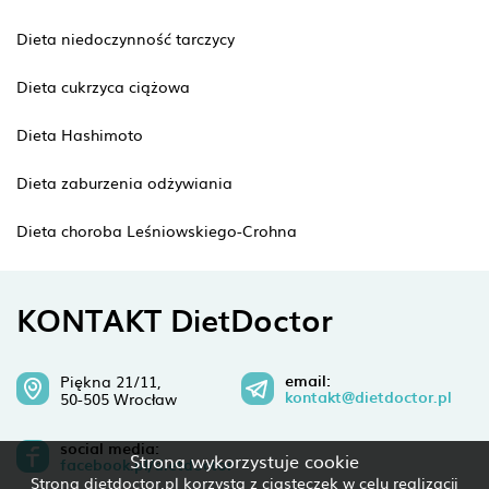
Dieta niedoczynność tarczycy
Dieta cukrzyca ciążowa
Dieta Hashimoto
Dieta zaburzenia odżywiania
Dieta choroba Leśniowskiego-Crohna
KONTAKT DietDoctor
email:
Piękna 21/11,
kontakt@dietdoctor.pl
50-505 Wrocław
social media:
Strona wykorzystuje cookie
facebook.pl/dietdoctor
Strona dietdoctor.pl korzysta z ciasteczek w celu realizacji