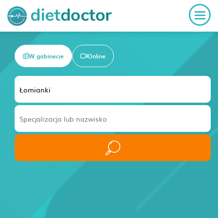
W gabinecie
Online