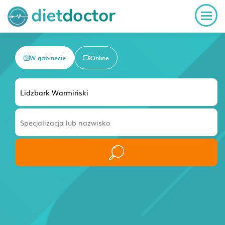
W gabinecie
Online