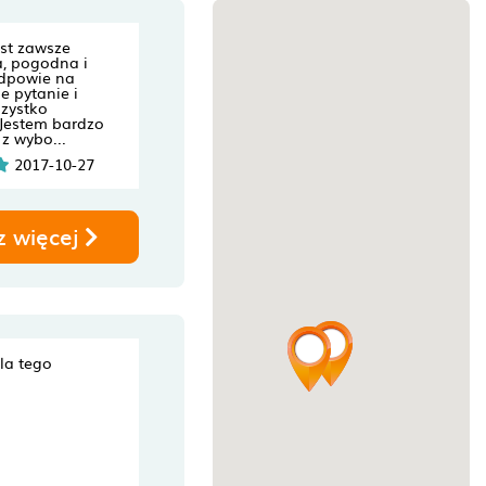
est zawsze
a, pogodna i
dpowie na
 pytanie i
szystko
 Jestem bardzo
z wybo...
2017-10-27
z więcej
dla tego