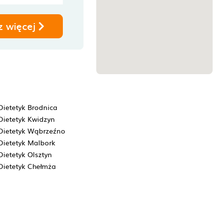
z więcej
Dietetyk Brodnica
Dietetyk Kwidzyn
Dietetyk Wąbrzeźno
Dietetyk Malbork
Dietetyk Olsztyn
Dietetyk Chełmża