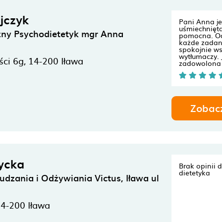
jczyk
Pani Anna j
uśmiechnięt
czny Psychodietetyk mgr Anna
pomocna. O
każde zadane
spokojnie w
wytłumaczy.
ści 6g,
14-200
Iława
zadowolona 
Zobac
ycka
Brak opinii 
dietetyka
dzania i Odżywiania Victus, Iława ul
14-200
Iława