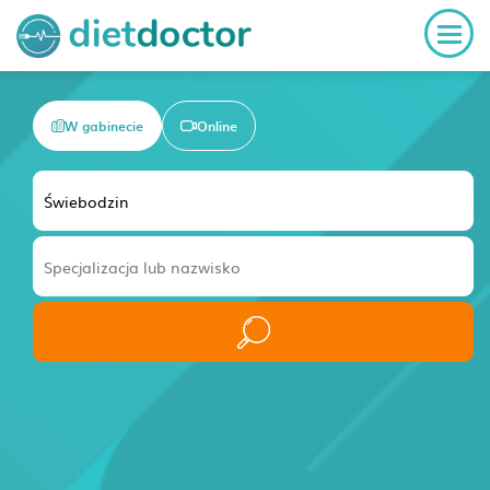
W gabinecie
Online