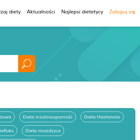
zaj diety
Aktualności
Najlepsi dietetycy
Zaloguj się
ążowa
Dieta insulinooporność
Dieta Hashimoto
refluks
Dieta miażdżyca