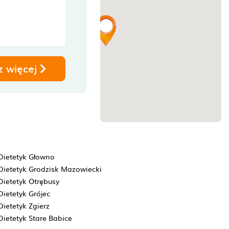
z więcej
Dietetyk Głowno
Dietetyk Grodzisk Mazowiecki
Dietetyk Otrębusy
Dietetyk Grójec
Dietetyk Zgierz
Dietetyk Stare Babice