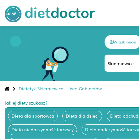
W gabinecie
Dietetyk Skierniewice - Lista Gabinetów
Jakiej diety szukasz?
Dieta dla sportowca
Dieta dla dzieci
Dieta odchud
Dieta niedoczynność tarczycy
Dieta nadczynność tarczy