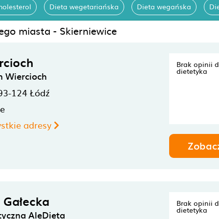
holesterol
Dieta wegetariańska
Dieta wegańska
Di
ego miasta - Skierniewice
rcioch
Brak opinii 
dietetyka
n Wiercioch
93-124
Łódź
ne
stkie adresy
Zobac
 Gałecka
Brak opinii 
dietetyka
tyczna AleDieta