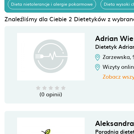
Dieta nietolerancje i alergie pokarmowe
Dieta wysoki c
Znaleźliśmy dla Ciebie 2 Dietetyków z wybran
Adrian Wie
Dietetyk Adria
Zarzewska,
Wizyty onli
Zobacz wszy
(0 opinii)
Aleksandra
Poradnia diete