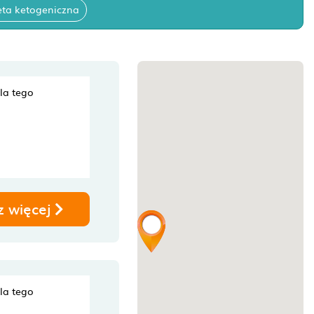
eta ketogeniczna
dla tego
z więcej
dla tego