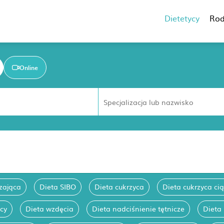
Dietetycy
Rod
Online
zająca
Dieta SIBO
Dieta cukrzyca
Dieta cukrzyca ci
cy
Dieta wzdęcia
Dieta nadciśnienie tętnicze
Dieta 