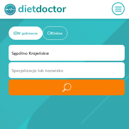
W gabinecie
Online