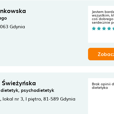
ankowska
Jestem bard
wszystkim, kt
ego
coś dobrego 
serdecznie 
-063
Gdynia
Zobac
 Świeżyńska
Brak opinii 
dietetyka
ietetyk, psychodietetyk
 lokal nr 3, I piętro,
81-589
Gdynia