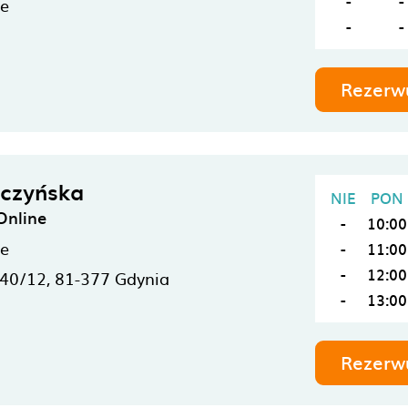
-
-
ne
-
-
Rezerw
zczyńska
NIE
PON
Online
-
10:00
ne
-
11:00
-
12:00
 40/12,
81-377
Gdynia
-
13:00
Rezerw