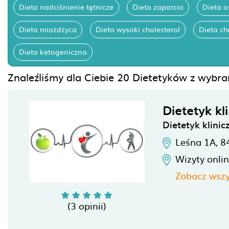
Dieta nadciśnienie tętnicze
Dieta zaparcia
Dieta 
Dieta miażdżyca
Dieta wysoki cholesterol
Dieta c
Dieta ketogeniczna
Znaleźliśmy dla Ciebie 20 Dietetyków z wybr
Dietetyk k
Dietetyk klinic
Leśna 1A,
8
Wizyty onli
Zobacz wszy
(3 opinii)