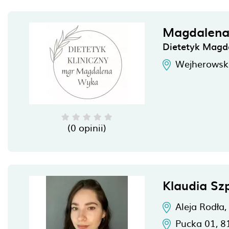
Magdalen
Dietetyk Mag
Wejherowska
(0 opinii)
Klaudia Sz
Aleja Rodła,
Pucka 01,
8