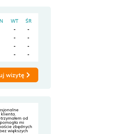
N
WT
ŚR
-
-
-
-
-
-
-
-
uj wizytę
esjonalne
 klienta.
 otrzymałem od
i pomogła mi
anaście zbędnych
bez większych