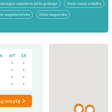
odziejące zapalenie jelita grubego
Dieta nieżyt żołądka
eta wegetariańska
Dieta wegańska
N
WT
ŚR
-
-
-
-
-
-
-
-
uj wizytę