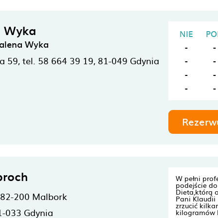
a Wyka
NIE
PO
dalena Wyka
-
-
 59, tel. 58 664 39 19,
81-049
Gdynia
-
-
-
-
-
-
Rezerw
proch
W pełni prof
podejście do
Dieta,którą
82-200
Malbork
Pani Klaudi
zrzucić kilk
1-033
Gdynia
kilogramów 