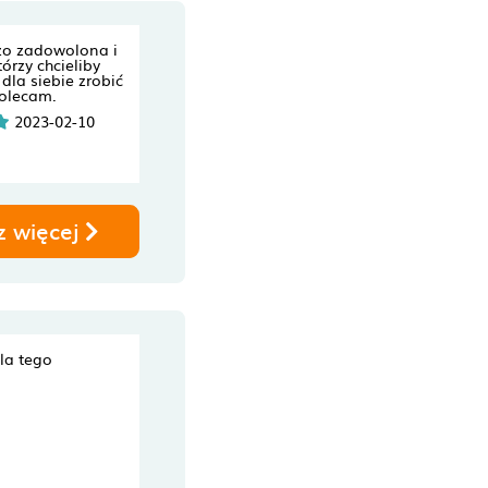
zo zadowolona i
órzy chcieliby
dla siebie zrobić
polecam.
2023-02-10
z więcej
dla tego