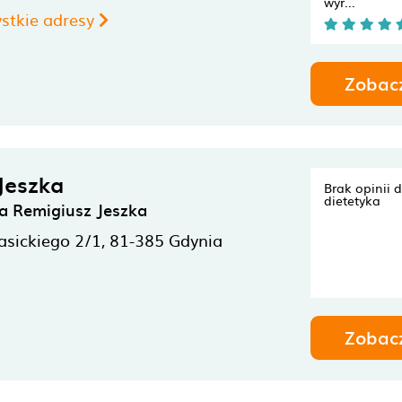
wyr...
stkie adresy
Zobac
Jeszka
Brak opinii 
dietetyka
a Remigiusz Jeszka
asickiego 2/1,
81-385
Gdynia
Zobac