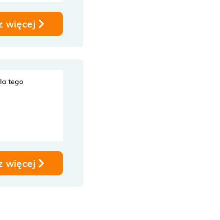
z więcej
dla tego
z więcej