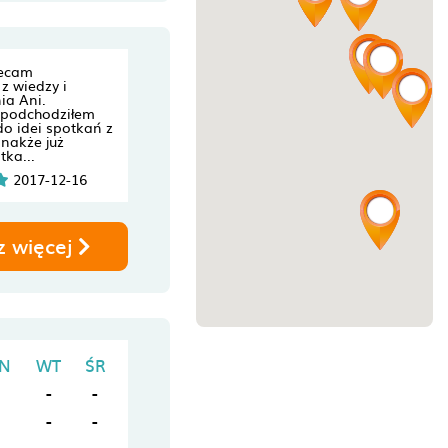
lecam
 z wiedzy i
ia Ani.
 podchodziłem
do idei spotkań z
nakże już
tka...
2017-12-16
z więcej
N
WT
ŚR
-
-
-
-