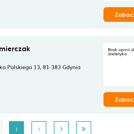
Zobac
mierczak
Brak opinii 
dietetyka
ska Polskiego 13,
81-383
Gdynia
Zobac
1
2