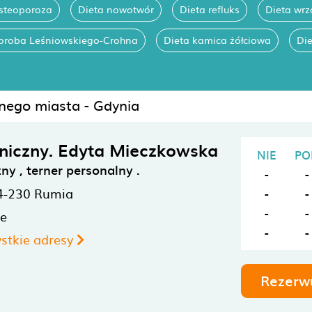
osteoporoza
Dieta nowotwór
Dieta refluks
Dieta wrz
horoba Leśniowskiego-Crohna
Dieta kamica żółciowa
Di
anego miasta - Gdynia
liniczny. Edyta Mieczkowska
NIE
PO
zny , terner personalny .
-
-
4-230
Rumia
-
-
-
-
ne
-
-
stkie adresy
Rezerw