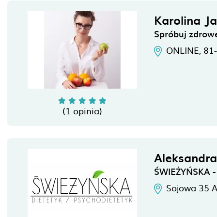
Karolina J
Spróbuj zdrow
ONLINE,
81
(1 opinia)
Aleksandra
ŚWIEŻYŃSKA - d
Sojowa 35 A,