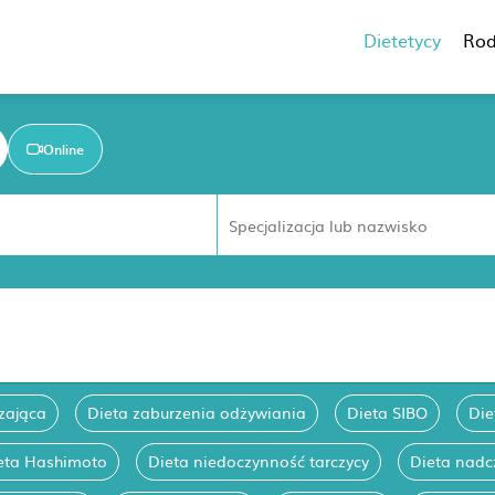
Dietetycy
Rod
Online
zająca
Dieta zaburzenia odżywiania
Dieta SIBO
Die
eta Hashimoto
Dieta niedoczynność tarczycy
Dieta nadc