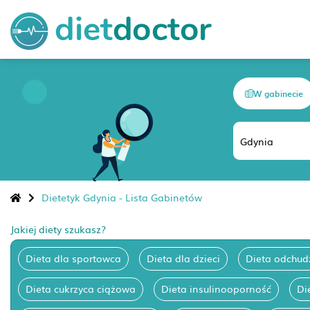
W gabinecie
Dietetyk Gdynia - Lista Gabinetów
Jakiej diety szukasz?
Dieta dla sportowca
Dieta dla dzieci
Dieta odchud
Dieta cukrzyca ciążowa
Dieta insulinooporność
Di