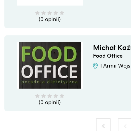
(0 opinii)
Michał Kaź
Food Office
I Armii Woj
(0 opinii)