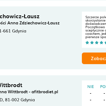
chowicz-Łausz
Szczerze po
skorzystanie
ści Anna Zdziechowicz-Łausz
doświadczen
Początkowo
1-661
Gdynia
sceptycznie 
coachem, jed
pierwsze spo
Zobac
ittbrodt
NIE
PO
na Wittbrodt - afitbrodiet.pl
-
-
D,
81-002
Gdynia
-
-