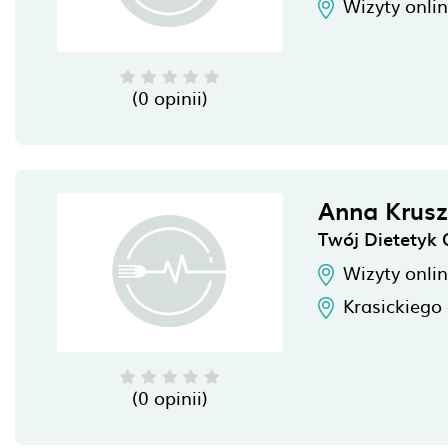
Wizyty onli
(0 opinii)
Anna Krus
Twój Dietetyk 
Wizyty onli
Krasickiego
(0 opinii)