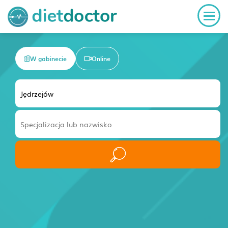
W gabinecie
Online