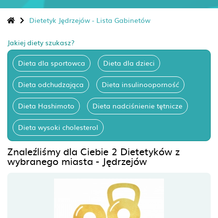
Dietetyk Jędrzejów - Lista Gabinetów
Jakiej diety szukasz?
Dieta dla sportowca
Dieta dla dzieci
Dieta odchudzająca
Dieta insulinooporność
Dieta Hashimoto
Dieta nadciśnienie tętnicze
Dieta wysoki cholesterol
Znaleźliśmy dla Ciebie 2 Dietetyków z
wybranego miasta - Jędrzejów