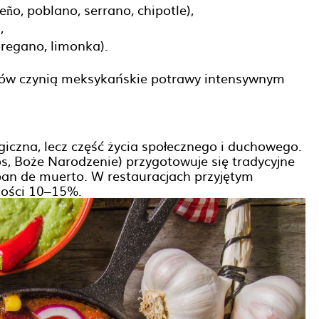
ño, poblano, serrano, chipotle),
,
oregano, limonka).
orów czynią meksykańskie potrawy intensywnym
ogiczna, lecz część życia społecznego i duchowego.
s, Boże Narodzenie) przygotowuje się tradycyjne
pan de muerto. W restauracjach przyjętym
kości 10–15%.