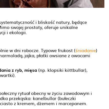
ystematyczność i bliskość natury, będące
mo swojej prostoty, oferuje unikalne
ji i ekologii.
lnie w dni robocze. Typowe frukost (
śniadanie
)
 marmoladą, jajka, płatki owsiane z owocami
dania z ryb, mięsa
(np. klopsiki köttbullar),
wartki).
ołeczny rytuał obecny w życiu zawodowym i
dka przekąska: kanelbullar (bułeczki
e ciasto z kremem, dżemem i marcepanem.