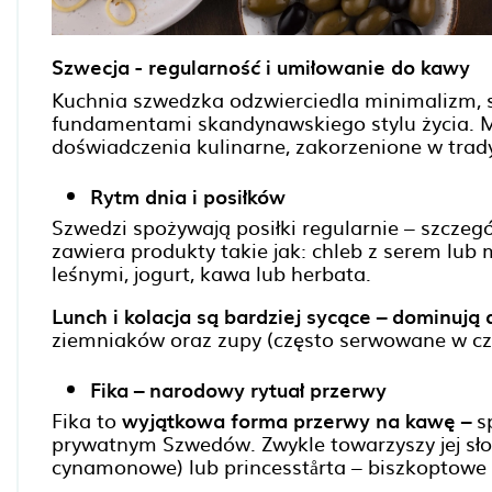
Szwecja - regularność i umiłowanie do kawy
Kuchnia szwedzka odzwierciedla minimalizm, s
fundamentami skandynawskiego stylu życia. Mi
doświadczenia kulinarne, zakorzenione w tradyc
Rytm dnia i posiłków
Szwedzi spożywają posiłki regularnie – szczegó
zawiera produkty takie jak: chleb z serem lub
leśnymi, jogurt, kawa lub herbata.
Lunch i kolacja są bardziej sycące – dominują 
ziemniaków oraz zupy (często serwowane w cz
Fika – narodowy rytuał przerwy
Fika to
wyjątkowa forma przerwy na kawę –
sp
prywatnym Szwedów. Zwykle towarzyszy jej sło
cynamonowe) lub princesstårta – biszkoptow