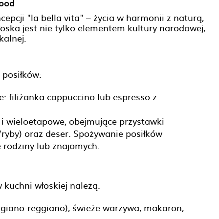
food
pcji "la bella vita" – życia w harmonii z naturą,
oska jest nie tylko elementem kultury narodowej,
alnej.
 posiłków:
: filiżanka cappuccino lub espresso z
e i wieloetapowe, obejmujące przystawki
o/ryby) oraz deser. Spożywanie posiłków
e rodziny lub znajomych.
 kuchni włoskiej należą:
igiano-reggiano), świeże warzywa, makaron,