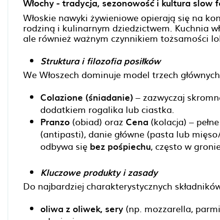
Włochy - tradycja, sezonowość i kultura slow 
Włoskie nawyki żywieniowe opierają się na konce
rodziną i kulinarnym dziedzictwem. Kuchnia wł
ale również ważnym czynnikiem tożsamości lok
Struktura i filozofia posiłków
We Włoszech dominuje model trzech głównych
Colazione (śniadanie)
– zazwyczaj skromne
dodatkiem rogalika lub ciastka.
Pranzo
(obiad) oraz
Cena
(kolacja) – pełn
(antipasti), danie główne (pasta lub mięs
odbywa się
bez pośpiechu
, często w groni
Kluczowe produkty i zasady
Do najbardziej charakterystycznych składników
oliwa z oliwek, sery
(np. mozzarella, parm