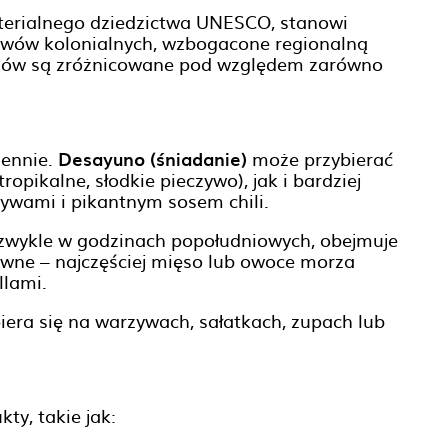
terialnego dziedzictwa UNESCO, stanowi
pływów kolonialnych, wzbogacone regionalną
nów są zróżnicowane pod względem zarówno
ennie.
Desayuno (śniadanie)
może przybierać
opikalne, słodkie pieczywo), jak i bardziej
rzywami i pikantnym sosem chili.
zwykle w godzinach popołudniowych, obejmuje
łówne – najczęściej mięso lub owoce morza
llami.
piera się na warzywach, sałatkach, zupach lub
ty, takie jak: