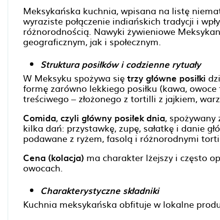
Meksykańska kuchnia, wpisana na listę niema
wyraziste połączenie indiańskich tradycji i w
różnorodnością. Nawyki żywieniowe Meksyka
geograficznym, jak i społecznym.
Struktura posiłków i codzienne rytuały
W Meksyku spożywa się
trzy główne posiłki
dzi
formę zarówno lekkiego posiłku (kawa, owoce tr
treściwego – złożonego z tortilli z jajkiem, wa
Comida
,
czyli główny posiłek dnia
, spożywany 
kilka dań: przystawkę, zupę, sałatkę i danie g
podawane z ryżem, fasolą i różnorodnymi torti
Cena (kolacja)
ma charakter lżejszy i często o
owocach.
Charakterystyczne składniki
Kuchnia meksykańska obfituje w lokalne produk