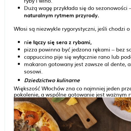
ryby i wino.
Dużą wagę przykłada się do sezonowości 
naturalnym rytmem przyrody.
Włosi są niezwykle rygorystyczni, jeśli chodzi 
n
ie łączy się sera z rybami,
pizza powinna być jedzona rękami – bez s
cappuccino pije się wyłącznie rano lub po
makaron gotowany jest zawsze al dente, 
sosowi.
Dziedzictwo kulinarne
Większość Włochów zna co najmniej jeden prz
pokolenie, a wspólne gotowanie jest ważnym 