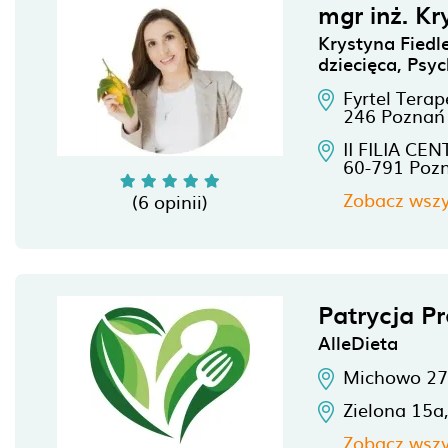
mgr inż. Kr
Krystyna Fiedle
dziecięca, Psy
Fyrtel Terap
246
Poznań
II FILIA CE
60-791
Poz
Zobacz wszy
(6 opinii)
Patrycja Pr
AlleDieta
Michowo 27
Zielona 15a
Zobacz wszy