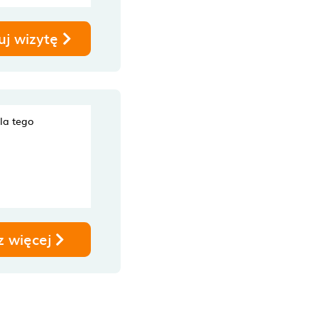
uj wizytę
dla tego
z więcej