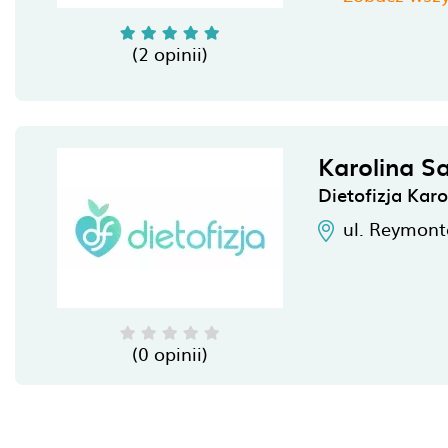
(2 opinii)
Karolina S
Dietofizja Kar
ul. Reymont
(0 opinii)