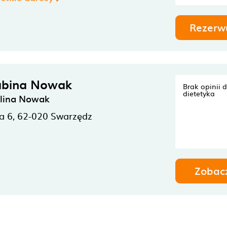
Rezerw
abina Nowak
Brak opinii 
dietetyka
olina Nowak
a 6,
62-020
Swarzędz
Zobac