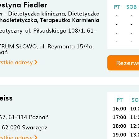
ystyna Fiedler
PT
SOB
r - Dietetyczka kliniczna, Dietetyczka
-
-
chodietetyczka, Terapeutka Karmienia
-
-
eutyczny, ul. Piłsudskiego 108/1,
61-
-
-
-
-
NTRUM SŁOWO, ul. Reymonta 15/4a,
nań
stkie adresy
Rezerw
eiss
PT
SO
16:00
10:
\7,
61-314
Poznań
17:00
11:
18:00
12:
,
62-020
Swarzędz
19:00
13:
stkie adresy