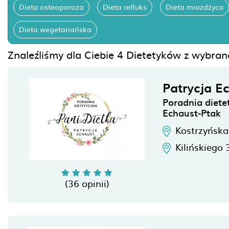
Dieta osteoporoza
Dieta refluks
Dieta miażdżyca
Dieta wegetariańska
Znaleźliśmy dla Ciebie 4 Dietetyków z wybra
Patrycja E
Poradnia diete
Echaust-Ptak
Kostrzyńska
Kilińskiego 
(36 opinii)