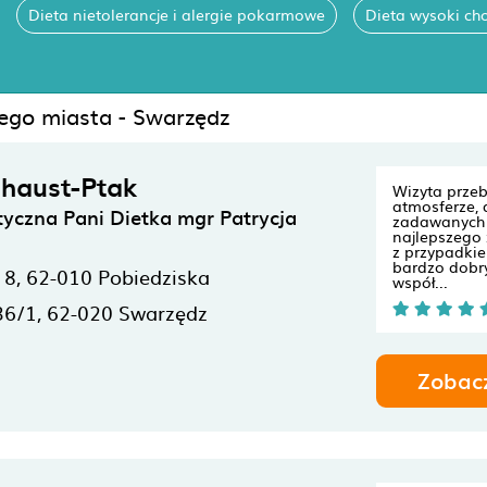
Dieta nietolerancje i alergie pokarmowe
Dieta wysoki cho
nego miasta - Swarzędz
chaust-Ptak
Wizyta przeb
atmosferze,
tyczna Pani Dietka mgr Patrycja
zadawanych 
najlepszego
z przypadki
bardzo dobr
 8,
62-010
Pobiedziska
współ...
36/1,
62-020
Swarzędz
Zobac