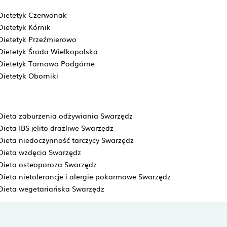
Dietetyk Czerwonak
Dietetyk Kórnik
Dietetyk Przeźmierowo
Dietetyk Środa Wielkopolska
Dietetyk Tarnowo Podgórne
Dietetyk Oborniki
Dieta zaburzenia odżywiania Swarzędz
Dieta IBS jelito drażliwe Swarzędz
Dieta niedoczynność tarczycy Swarzędz
Dieta wzdęcia Swarzędz
Dieta osteoporoza Swarzędz
Dieta nietolerancje i alergie pokarmowe Swarzędz
Dieta wegetariańska Swarzędz