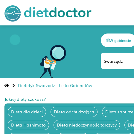
W gabinecie
Dietetyk Swarzędz - Lista Gabinetów
Jakiej diety szukasz?
Dieta dla dzieci
Dieta odchudzająca
Dieta zaburze
Dieta Hashimoto
Dieta niedoczynność tarczycy
Di