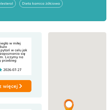
lesterol
Dieta kamica żółciowa
iegła w miłej
 dużo
pytań w celu jak
 zapoznania się
em. Liczymy na
y przebieg
2026-07-27
z więcej