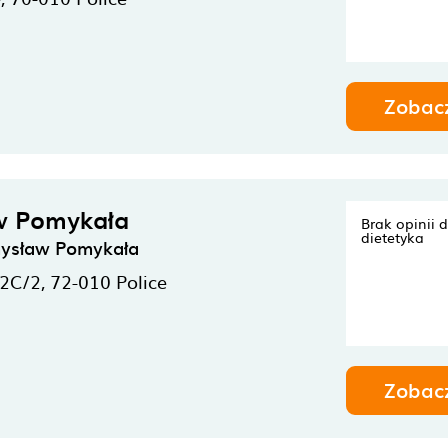
Zobac
w Pomykała
Brak opinii 
dietetyka
mysław Pomykała
 2C/2,
72-010
Police
Zobac