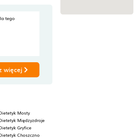
dla tego
z więcej
Dietetyk Mosty
Dietetyk Międzyzdroje
Dietetyk Gryfice
Dietetyk Choszczno