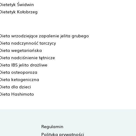
Dietetyk Świdwin
Dietetyk Kołobrzeg
Dieta wrzodziejące zapalenie jelita grubego
Dieta nadczynność tarczycy
Dieta wegetariańska
Dieta nadciśnienie tętnicze
Dieta IBS jelito drażliwe
Dieta osteoporoza
Dieta ketogeniczna
Dieta dla dzieci
Dieta Hashimoto
Regulamin
Polityka prywatności