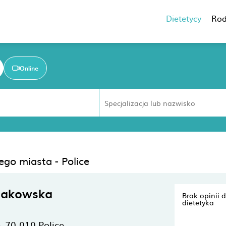
Dietetycy
Rod
Online
ego miasta - Police
Sakowska
Brak opinii 
dietetyka
,
70-010
Police