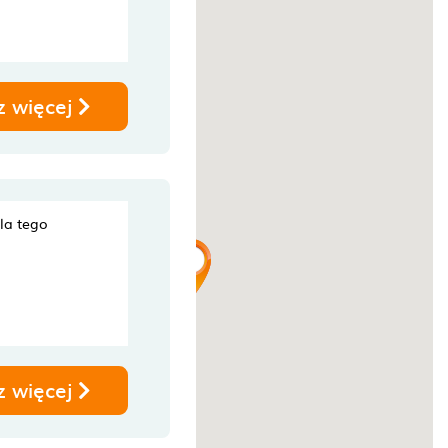
z więcej
dla tego
z więcej