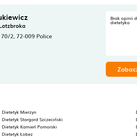
ukiewicz
Brak opinii 
dietetyka
Lotzbroka
 70/2,
72-009
Police
Zobac
Dietetyk Mierzyn
Dietetyk Stargard Szczeciński
Dietetyk Kamień Pomorski
Dietetyk Łobez