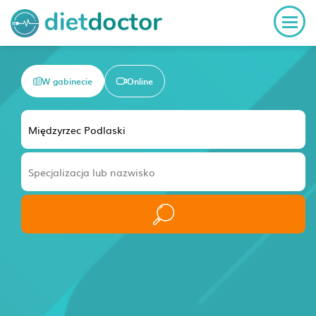
W gabinecie
Online