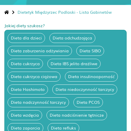
Dietetyk Międzyrzec Podlaski - Lista Gabinetów
Jakiej diety szukasz?
Dieta dla dzieci
Dieta odchudzająca
Dieta zaburzenia odżywiania
Dieta SIBO
Dieta cukrzyca
Dieta IBS jelito drażliwe
Dieta cukrzyca ciążowa
Dieta insulinooporność
Dieta Hashimoto
Dieta niedoczynność tarczycy
Dieta nadczynność tarczycy
Dieta PCOS
Dieta wzdęcia
Dieta nadciśnienie tętnicze
Dieta zaparcia
Dieta refluks