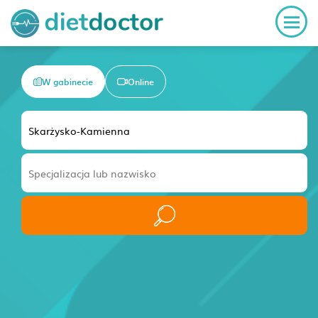
W gabinecie
Online