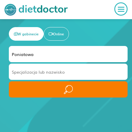
W gabinecie
Online