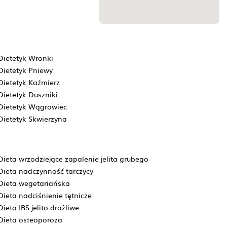
Dietetyk Wronki
Dietetyk Pniewy
Dietetyk Kaźmierz
Dietetyk Duszniki
Dietetyk Wągrowiec
Dietetyk Skwierzyna
Dieta wrzodziejące zapalenie jelita grubego
Dieta nadczynność tarczycy
Dieta wegetariańska
Dieta nadciśnienie tętnicze
Dieta IBS jelito drażliwe
Dieta osteoporoza