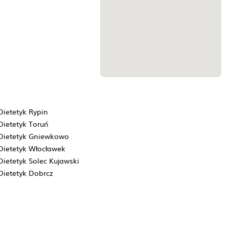
Dietetyk Rypin
Dietetyk Toruń
Dietetyk Gniewkowo
Dietetyk Włocławek
Dietetyk Solec Kujawski
Dietetyk Dobrcz