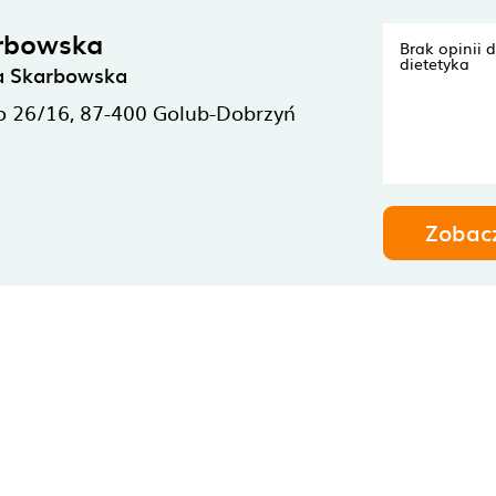
arbowska
Brak opinii 
dietetyka
la Skarbowska
o 26/16,
87-400
Golub-Dobrzyń
Zobac