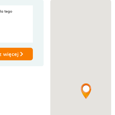
dla tego
z więcej