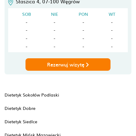
Staszica 4,
07-100
Węgrów
SOB
NIE
PON
WT
-
-
-
-
-
-
-
-
-
-
-
-
-
-
-
-
Rezerwuj wizytę
Dietetyk Sokołów Podlaski
Dietetyk Dobre
Dietetyk Siedlce
Dietetyk Mińsk Mazowiecki