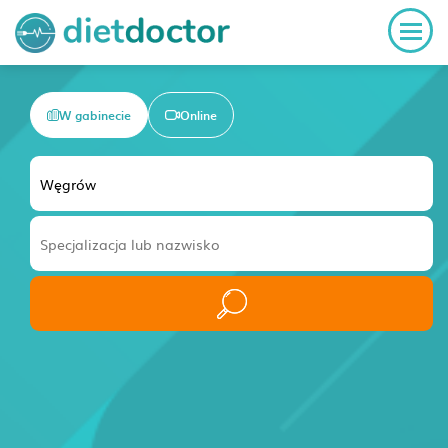
W gabinecie
Online