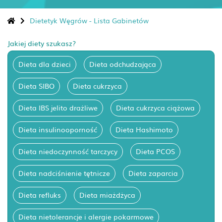
Dietetyk Węgrów - Lista Gabinetów
Jakiej diety szukasz?
Dieta dla dzieci
Dieta odchudzająca
Dieta SIBO
Dieta cukrzyca
Dieta IBS jelito drażliwe
Dieta cukrzyca ciążowa
Dieta insulinooporność
Dieta Hashimoto
Dieta niedoczynność tarczycy
Dieta PCOS
Dieta nadciśnienie tętnicze
Dieta zaparcia
Dieta refluks
Dieta miażdżyca
Dieta nietolerancje i alergie pokarmowe