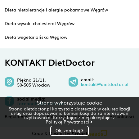
Dieta nietolerancje i alergie pokarmowe Węgrów
Dieta wysoki cholesterol Węgrów
Dieta wegetariańska Węgrów
KONTAKT DietDoctor
email:
Piękna 21/11,
kontakt@dietdoctor.pl
50-505 Wrocław
social media:
Strona wykorzystuje cookie
facebook.pl/dietdoctor
Strona dietdoctor.pl korzysta z ciasteczek w celu realizacji
usług oraz dopasowania komunikacji do zainteresowań
Regulamin
Polityka prywatności
Aktualności
użytkownika. Korzystając z niej akceptujesz
Politykę Prywatności
Ok, zamknij
Code & Design by