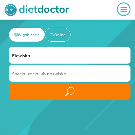
W gabinecie
Online