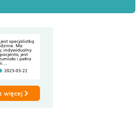
jest specjalistką
edzinie. Ma
, indywidualny
pacjenta, jest
umiała i pełna
....
2023-03-22
z więcej