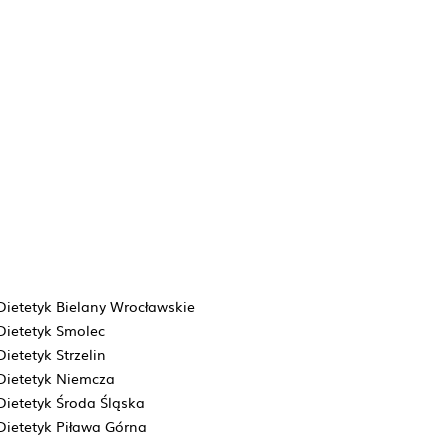
Dietetyk Bielany Wrocławskie
Dietetyk Smolec
Dietetyk Strzelin
Dietetyk Niemcza
Dietetyk Środa Śląska
Dietetyk Piława Górna