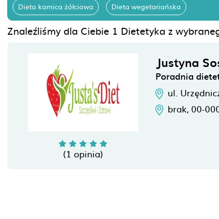
Dieta kamica żółciowa
Dieta wegetariańska
Znaleźliśmy dla Ciebie 1 Dietetyka z wybrane
Justyna S
Poradnia dietet
ul. Urzędnic
brak,
00-00
(1 opinia)