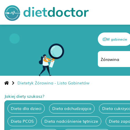
W gabinecie
Dietetyk Żórawina - Lista Gabinetów
Jakiej diety szukasz?
Dieta dla dzieci
Dieta odchudzająca
Dieta cukrzyc
Dieta PCOS
Dieta nadciśnienie tętnicze
Dieta zapa