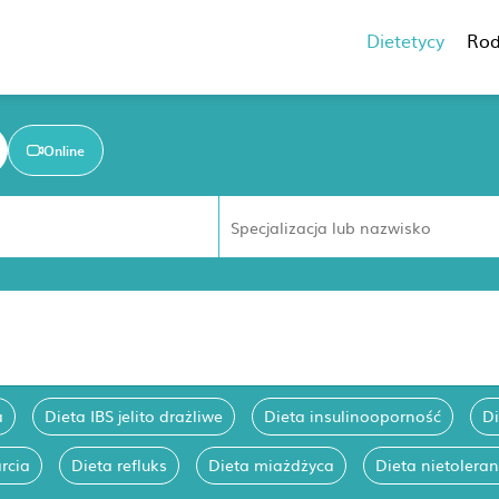
Dietetycy
Rod
Online
a
Dieta IBS jelito drażliwe
Dieta insulinooporność
D
rcia
Dieta refluks
Dieta miażdżyca
Dieta nietolera