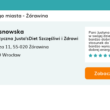
go miasta - Żórawina
osnowska
Pani Justyna 
w swojej dzi
yczna Justa'sDiet Szczęśliwi i Zdrowi
bardzo dobry
stosunek do 
za 11,
55-020
Żórawina
bardzo wyroz
dobrej energii
0
Wrocław
Zobac