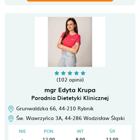
(102 opinii)
mgr Edyta Krupa
Poradnia Dietetyki Klinicznej
Grunwaldzka 66,
44-210
Rybnik
Św. Wawrzyńca 3A,
44-286
Wodzisław Śląski
NIE
PON
WT
ŚR
-
12:00
8:00
13:00