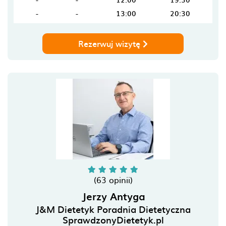
-
-
13:00
20:30
Rezerwuj wizytę
(63 opinii)
Jerzy Antyga
J&M Dietetyk Poradnia Dietetyczna
SprawdzonyDietetyk.pl