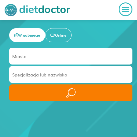
W gabinecie
Online