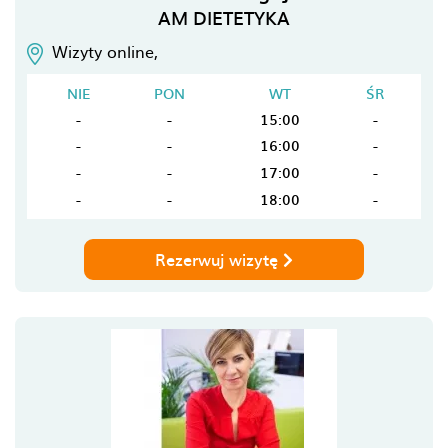
AM DIETETYKA
Wizyty online,
NIE
PON
WT
ŚR
-
-
15:00
-
-
-
16:00
-
-
-
17:00
-
-
-
18:00
-
Rezerwuj wizytę