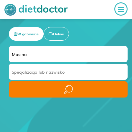
W gabinecie
Online