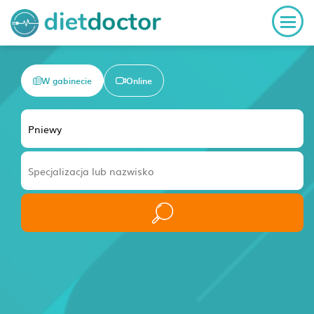
W gabinecie
Online