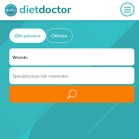
W gabinecie
Online