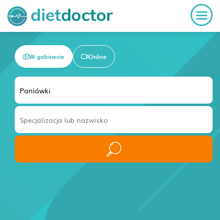
W gabinecie
Online