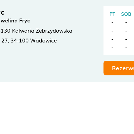
yc
PT
SOB
Ewelina Fryc
-
-
-130
Kalwaria Zebrzydowska
-
-
-
-
 27,
34-100
Wadowice
-
-
Rezerw