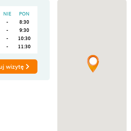
NIE
PON
-
8:30
-
9:30
-
10:30
-
11:30
uj wizytę