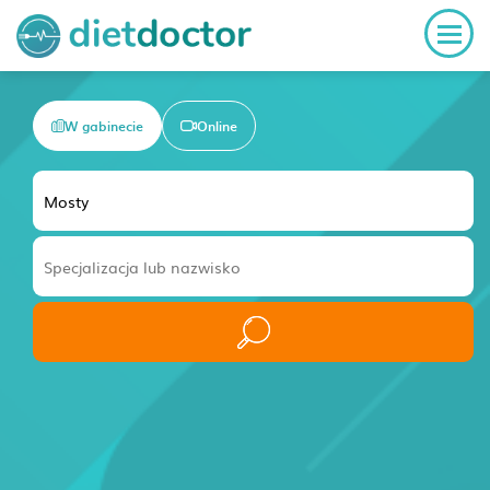
W gabinecie
Online