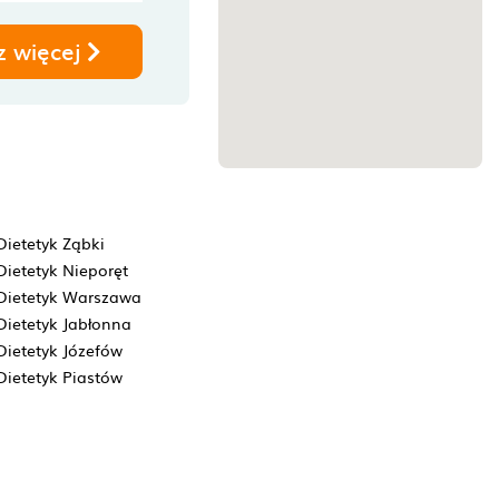
z więcej
Dietetyk Ząbki
Dietetyk Nieporęt
Dietetyk Warszawa
Dietetyk Jabłonna
Dietetyk Józefów
Dietetyk Piastów