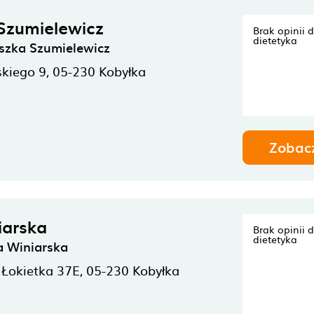
Szumielewicz
Brak opinii 
dietetyka
szka Szumielewicz
skiego 9,
05-230
Kobyłka
Zobac
iarska
Brak opinii 
dietetyka
a Winiarska
Łokietka 37E,
05-230
Kobyłka