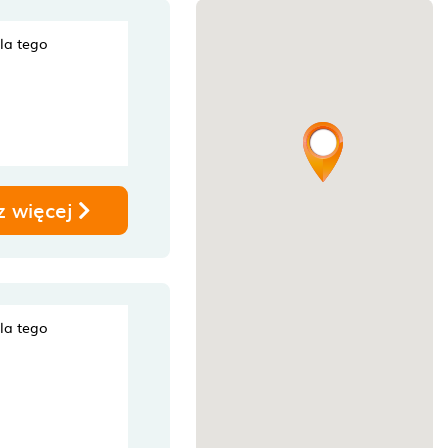
dla tego
z więcej
dla tego