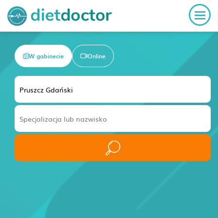
W gabinecie
Online