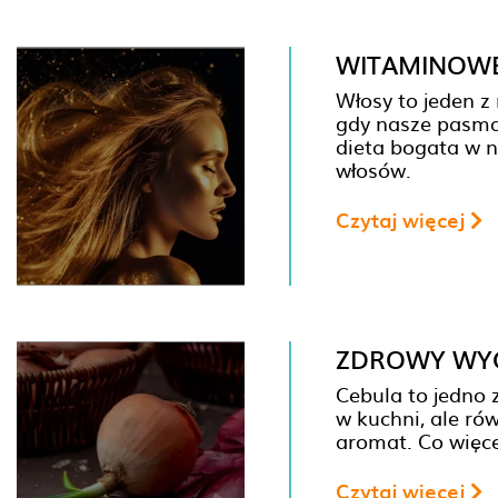
WITAMINOWE
Włosy to jeden z
gdy nasze pasma 
dieta bogata w n
włosów.
Czytaj więcej
ZDROWY WYC
Cebula to jedno 
w kuchni, ale ró
aromat. Co więce
Czytaj więcej