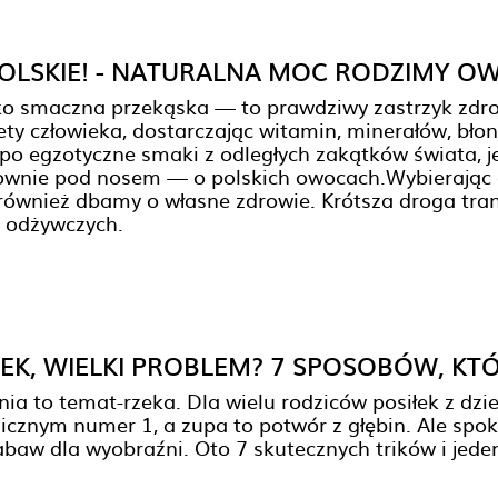
POLSKIE! - NATURALNA MOC RODZIMY 
lko smaczna przekąska — to prawdziwy zastrzyk zd
ty człowieka, dostarczając witamin, minerałów, błon
po egzotyczne smaki z odległych zakątków świata, 
ownie pod nosem — o polskich owocach.Wybierając o
również dbamy o własne zdrowie. Krótsza droga tra
i odżywczych.
EK, WIELKI PROBLEM? 7 SPOSOBÓW, KT
nia to temat-rzeka. Dla wielu rodziców posiłek z d
icznym numer 1, a zupa to potwór z głębin. Ale spok
zabaw dla wyobraźni. Oto 7 skutecznych trików i jed