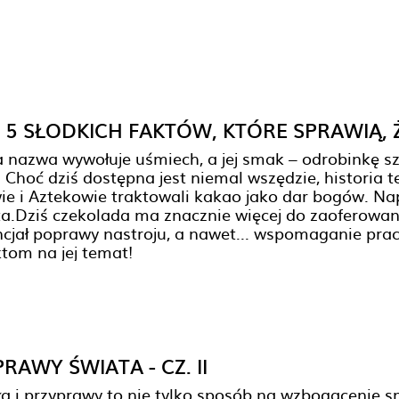
 5 SŁODKICH FAKTÓW, KTÓRE SPRAWIĄ, 
nazwa wywołuje uśmiech, a jej smak – odrobinkę szc
. Choć dziś dostępna jest niemal wszędzie, historia 
e i Aztekowie traktowali kakao jako dar bogów. Napój 
a.Dziś czekolada ma znacznie więcej do zaoferowania
cjał poprawy nastroju, a nawet... wspomaganie pracy
tom na jej temat!
RAWY ŚWIATA - CZ. II
a i przyprawy to nie tylko sposób na wzbogacenie s