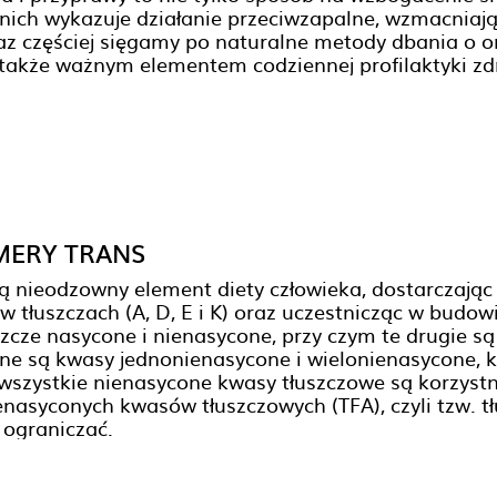
 nich wykazuje działanie przeciwzapalne, wzmacnia
az częściej sięgamy po naturalne metody dbania o o
 także ważnym elementem codziennej profilaktyki zd
MERY TRANS
ą nieodzowny element diety człowieka, dostarczają
w tłuszczach (A, D, E i K) oraz uczestnicząc w bud
szcze nasycone i nienasycone, przy czym te drugie s
tne są kwasy jednonienasycone i wielonienasycone,
 wszystkie nienasycone kwasy tłuszczowe są korzystn
enasyconych kwasów tłuszczowych (TFA), czyli tzw. t
 ograniczać.