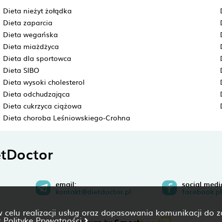
Dieta nieżyt żołądka
Dieta zaparcia
Dieta wegańska
Dieta miażdżyca
Dieta dla sportowca
Dieta SIBO
Dieta wysoki cholesterol
Dieta odchudzająca
Dieta cukrzyca ciążowa
Dieta choroba Leśniowskiego-Crohna
tDoctor
email:
social medi
kontakt@dietdoctor.pl
facebook.pl
 w celu realizacji usług oraz dopasowania komunikacji do 
z
Politykę Prywatności
Code & Design by