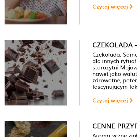
Czytaj więcej
CZEKOLADA -
Czekolada. Sama 
dla innych rytuał
starożytni Majowi
nawet jako walut
zdrowotne, poten
fascynującym fak
Czytaj więcej
CENNE PRZYP
Aromatyczne zioł