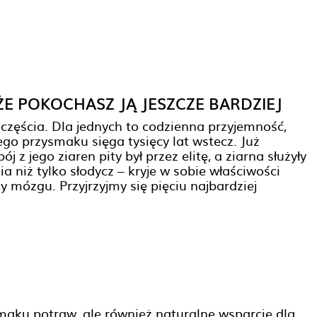
ŻE POKOCHASZ JĄ JESZCZE BARDZIEJ
zęścia. Dla jednych to codzienna przyjemność,
tego przysmaku sięga tysięcy lat wstecz. Już
z jego ziaren pity był przez elitę, a ziarna służyły
 niż tylko słodycz – kryje w sobie właściwości
 mózgu. Przyjrzyjmy się pięciu najbardziej
maku potraw, ale również naturalne wsparcie dla