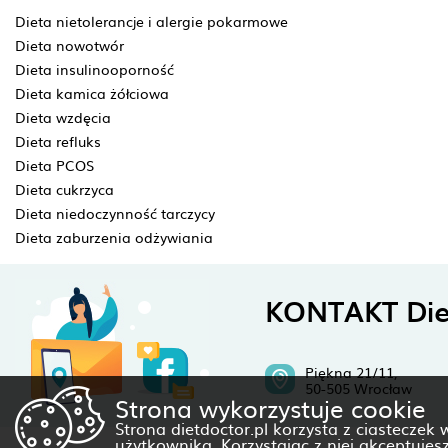
Dieta nietolerancje i alergie pokarmowe
Dieta nowotwór
Dieta insulinooporność
Dieta kamica żółciowa
Dieta wzdęcia
Dieta refluks
Dieta PCOS
Dieta cukrzyca
Dieta niedoczynność tarczycy
Dieta zaburzenia odżywiania
KONTAKT Die
Piękna 21/11,
50-505 Wrocław
Strona wykorzystuje cookie
Strona dietdoctor.pl korzysta z ciasteczek
użytkownika. Korzystając z niej akceptujes