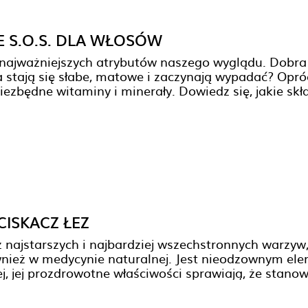
 S.O.S. DLA WŁOSÓW
 najważniejszych atrybutów naszego wyglądu. Dobra 
stają się słabe, matowe i zaczynają wypadać? Opróc
iezbędne witaminy i minerały. Dowiedz się, jakie s
ISKACZ ŁEZ
z najstarszych i najbardziej wszechstronnych warzyw
wnież w medycynie naturalnej. Jest nieodzownym el
j, jej prozdrowotne właściwości sprawiają, że stan