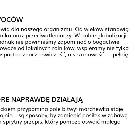
OWOCÓW
rowia dla naszego organizmu. Od wieków stanowią
nika oraz przeciwutleniaczy. W dobie globalizacji
jednak nie powinniśmy zapominać o bogactwie,
woce od lokalnych rolników, wspieramy nie tylko
nsportu oznacza świeżość, a sezonowość — pełnię
ÓRE NAPRAWDĘ DZIAŁAJĄ
zieckiem przypomina pole bitwy: marchewka staje
ojnie – są sposoby, by zamienić posiłek w zabawę,
en sprytny przepis, który pomoże oswoić małego