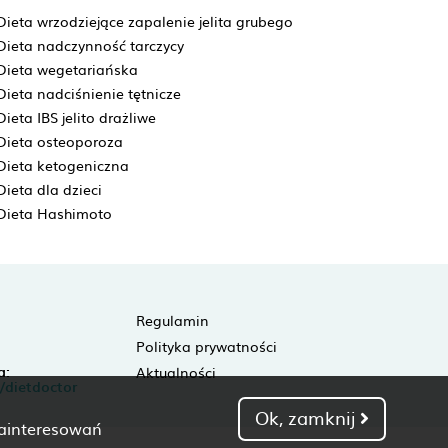
Dieta wrzodziejące zapalenie jelita grubego
Dieta nadczynność tarczycy
Dieta wegetariańska
Dieta nadciśnienie tętnicze
Dieta IBS jelito drażliwe
Dieta osteoporoza
Dieta ketogeniczna
Dieta dla dzieci
Dieta Hashimoto
Regulamin
Polityka prywatności
a:
Aktualności
/dietdoctor
Ok, zamknij
zainteresowań