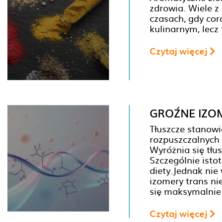
zdrowia. Wiele z
czasach, gdy cor
kulinarnym, lecz
Czytaj więcej
GROŹNE IZO
Tłuszcze stanowi
rozpuszczalnych 
Wyróżnia się tłu
Szczególnie isto
diety.Jednak nie
izomery trans ni
się maksymalnie
Czytaj więcej