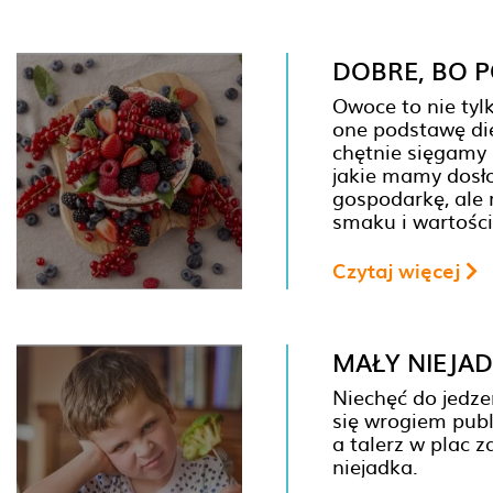
DOBRE, BO 
Owoce to nie ty
one podstawę die
chętnie sięgamy 
jakie mamy dosł
gospodarkę, ale 
smaku i wartośc
Czytaj więcej
MAŁY NIEJAD
Niechęć do jedze
się wrogiem publ
a talerz w plac 
niejadka.