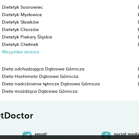
Dietetyk Sosnowiec
Dietetyk Mysłowice
Dietetyk Sławków
Dietetyk Chorzów
Dietetyk Piekary Śląskie
Dietetyk Chełmek
Wszystkie miasta
Dieta odchudzająca Dąbrowa Górnicza
Dieta Hashimoto Dąbrowa Górnicza
Dieta nadciśnienie tętnicze Dąbrowa Górnicza
Dieta miażdżyca Dąbrowa Górnicza
tDoctor
email:
social medi
kontakt@dietdoctor.pl
facebook.pl