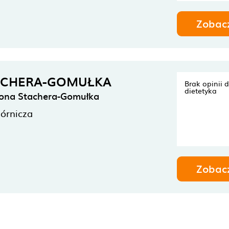
Zobac
ACHERA-GOMUŁKA
Brak opinii 
dietetyka
lona Stachera-Gomułka
órnicza
Zobac