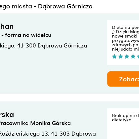
nego miasta - Dąbrowa Górnicza
chan
Dieta na pe
;) Dzięki Ma
- forma na widelcu
nowe smaki 
przygotowywa
kiego,
41-300
Dąbrowa Górnicza
zdrowych pos
niej udało mi 
Zobac
rska
Brak opinii 
dietetyka
 Pracownika Monika Górska
Roździeńskiego 13,
41-303
Dąbrowa