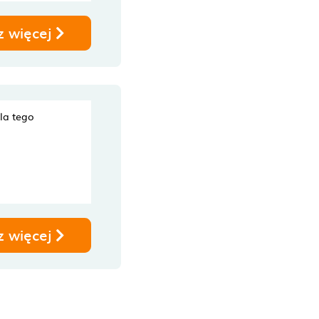
z więcej
dla tego
z więcej