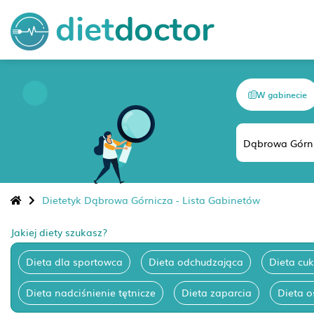
W gabinecie
Dietetyk Dąbrowa Górnicza - Lista Gabinetów
Jakiej diety szukasz?
Dieta dla sportowca
Dieta odchudzająca
Dieta cuk
Dieta nadciśnienie tętnicze
Dieta zaparcia
Dieta 