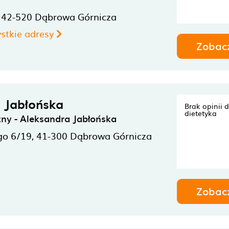
,
42-520
Dąbrowa Górnicza
stkie adresy
Zobac
 Jabłońska
Brak opinii 
dietetyka
czny - Aleksandra Jabłońska
go 6/19,
41-300
Dąbrowa Górnicza
Zobac