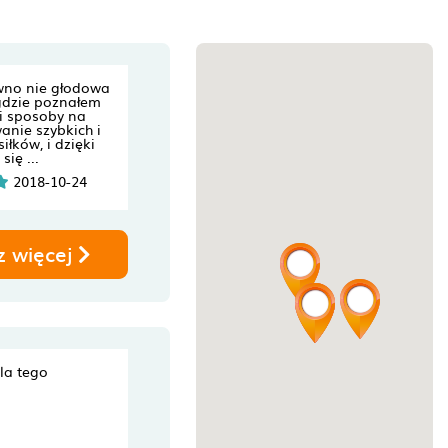
wno nie głodowa
gdzie poznałem
i sposoby na
nie szybkich i
iłków, i dzięki
się ...
2018-10-24
z więcej
dla tego