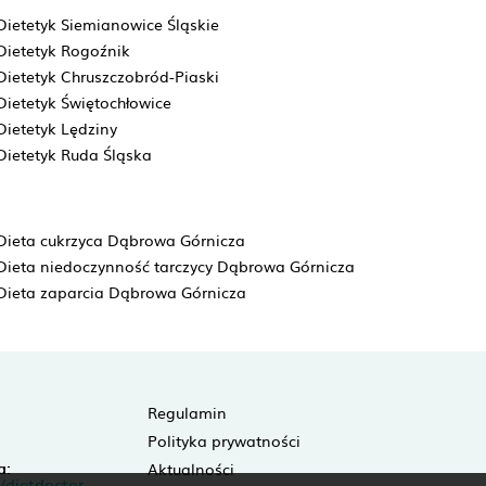
Dietetyk Siemianowice Śląskie
Dietetyk Rogoźnik
Dietetyk Chruszczobród-Piaski
Dietetyk Świętochłowice
Dietetyk Lędziny
Dietetyk Ruda Śląska
Dieta cukrzyca Dąbrowa Górnicza
Dieta niedoczynność tarczycy Dąbrowa Górnicza
Dieta zaparcia Dąbrowa Górnicza
Regulamin
Polityka prywatności
a:
Aktualności
/dietdoctor