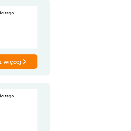
dla tego
z więcej
dla tego