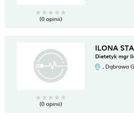
(0 opinii)
ILONA ST
Dietetyk mgr I
,
Dąbrowa G
(0 opinii)