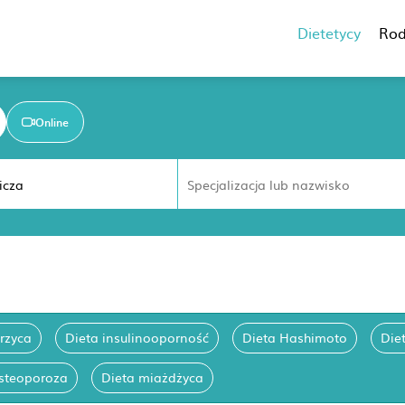
Dietetycy
Rod
Online
rzyca
Dieta insulinooporność
Dieta Hashimoto
Die
osteoporoza
Dieta miażdżyca