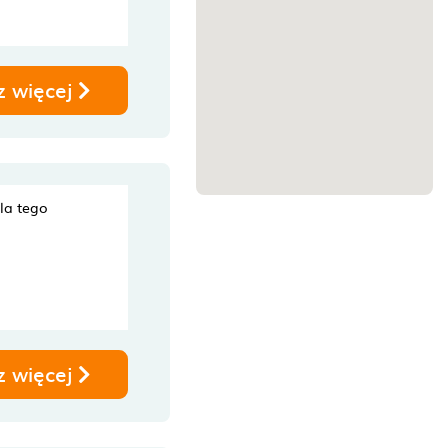
z więcej
dla tego
z więcej