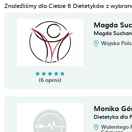
Znaleźliśmy dla Ciebie 6 Dietetyków z wybra
Magda Su
Magda Suchan 
Wojska Pols
(6 opinii)
Monika Gó
Dietetyka dla
Walentego 
Górnicza