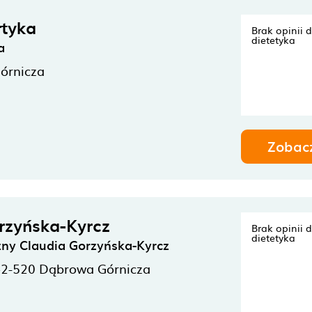
tyka
Brak opinii 
dietetyka
a
órnicza
Zobac
rzyńska-Kyrcz
Brak opinii 
dietetyka
czny Claudia Gorzyńska-Kyrcz
42-520
Dąbrowa Górnicza