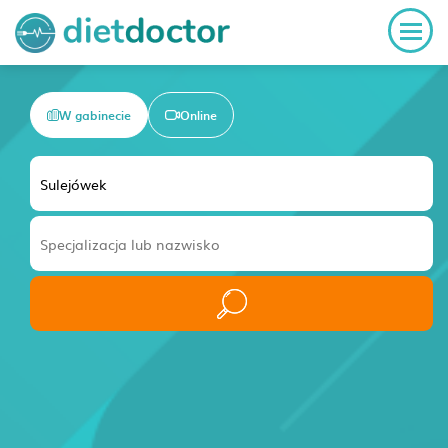
W gabinecie
Online